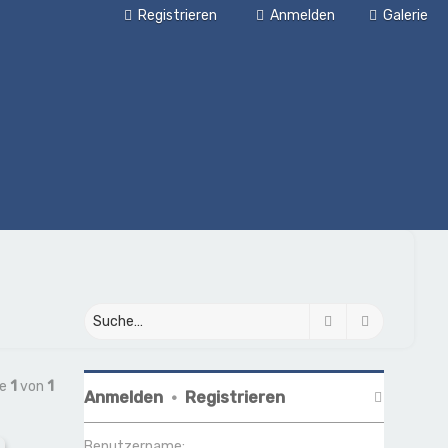
Registrieren
Anmelden
Galerie
Suche
Erweiterte
te
1
von
1
Anmelden
•
Registrieren
Benutzername: