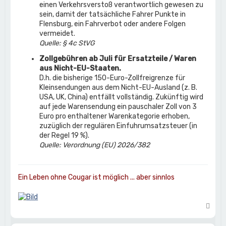
einen Verkehrsverstoß verantwortlich gewesen zu
sein, damit der tatsächliche Fahrer Punkte in
Flensburg, ein Fahrverbot oder andere Folgen
vermeidet.
Quelle: § 4c StVG
Zollgebühren ab Juli für Ersatzteile / Waren
aus Nicht-EU-Staaten.
D.h. die bisherige 150-Euro-Zollfreigrenze für
Kleinsendungen aus dem Nicht-EU-Ausland (z. B.
USA, UK, China) entfällt vollständig. Zukünftig wird
auf jede Warensendung ein pauschaler Zoll von 3
Euro pro enthaltener Warenkategorie erhoben,
zuzüglich der regulären Einfuhrumsatzsteuer (in
der Regel 19 %).
Quelle: Verordnung (EU) 2026/382
Ein Leben ohne Cougar ist möglich ... aber sinnlos
N
a
c