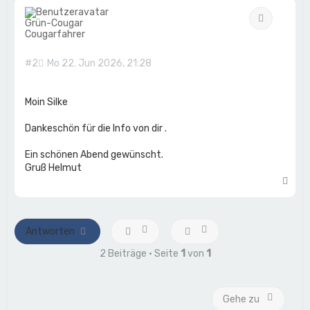
h
Zitat
o
Grün-Cougar
b
Cougarfahrer
e
n
#2
Mo 22. Jun 2026, 21:28
Moin Silke
Dankeschön für die Info von dir .
Ein schönen Abend gewünscht.
Gruß Helmut
N
a
c
h
o
Antworten
b
e
2 Beiträge • Seite
1
von
1
n
Gehe zu