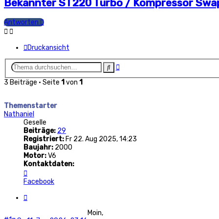
Bekannter ST220 Turbo / Kompressor Swa
Antworten
Druckansicht
Erweiterte
Suche
Suche
3 Beiträge • Seite
1
von
1
Themenstarter
Nathaniel
Geselle
Beiträge:
29
Registriert:
Fr 22. Aug 2025, 14:23
Baujahr:
2000
Motor:
V6
Kontaktdaten:
Kontaktdaten
von
Facebook
Nathaniel
Zitat
Moin,