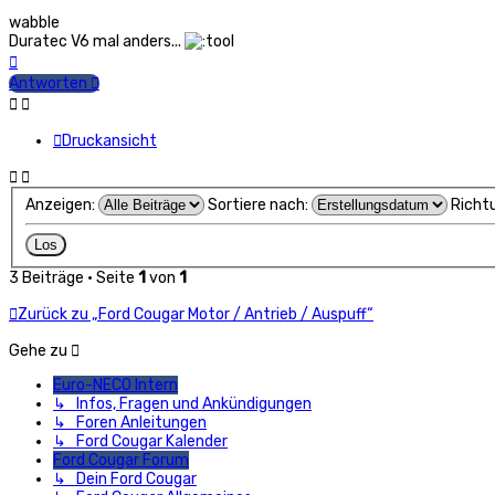
wabble
Duratec V6 mal anders...
Nach
oben
Antworten
Druckansicht
Anzeigen:
Sortiere nach:
Richt
3 Beiträge • Seite
1
von
1
Zurück zu „Ford Cougar Motor / Antrieb / Auspuff“
Gehe zu
Euro-NECO Intern
↳ Infos, Fragen und Ankündigungen
↳ Foren Anleitungen
↳ Ford Cougar Kalender
Ford Cougar Forum
↳ Dein Ford Cougar