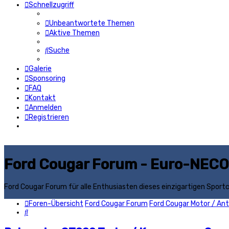
Schnellzugriff
Unbeantwortete Themen
Aktive Themen
Suche
Galerie
Sponsoring
FAQ
Kontakt
Anmelden
Registrieren
Ford Cougar Forum - Euro-NECO
Ford Cougar Forum für alle Enthusiasten dieses einzigartigen Sport
Foren-Übersicht
Ford Cougar Forum
Ford Cougar Motor / Ant
Suche