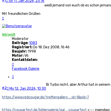
#1
So 11. Jan 2026, 23:16
weiß jemand von euch ob es schon jemand
Mit freundlichen Grüßen
Nach
oben
Werwolfi
Moderator
Beiträge:
1083
Registriert:
Do 18. Dez 2008, 16:46
Baujahr:
1998
Motor:
V6
Kontaktdaten:
Kontaktdaten
von
Facebook
Galerie
Werwolfi
Zitat
Bi Turbo nicht, aber Arthur hat in seine
#2
Mo 12. Jan 2026, 10:30
https://www.redcougar.de/treffengallery ... id=1&pid=7
https://cougarfest.de/bildergalerie/gal ... cougarfest
<--- irgendwo 