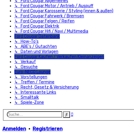
↳ Ford Cougar Allgemeines
↳ Ford Cougar Motor / Antrieb / Auspuff
↳ Ford Cougar Karosserie / Styling (innen & außen)
↳ Ford Cougar Fahrwerk / Bremsen
↳ Ford Cougar Felgen / Reifen
↳ Ford Cougar Elektrik
↳ Ford Cougar Hifi / Navi / Multimedia
Ford Cougar Datenbank
↳ How-To's
↳ ABE's / Gutachten
↳ Daten und Vorlagen
Ford Cougar Kaufen / Verkaufen Kleinanzeigen
↳ Verkauf
↳ Gesuche
Euro-NECO Lounge
↳ Vorstellungen
↳ Treffen / Termine
↳ Recht, Gesetz & Versicherung
↳ Interessante Links
↳ Smalltalk
↳ Spiele-Zone
Erweiterte
Suche
Suche
Anmelden
•
Registrieren