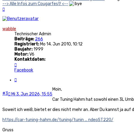
--> Alle Infos zum Cougarfest! <--
Nach
oben
wabble
Technischer Admin
Beiträge:
266
Registriert:
Mo 14. Jun 2010, 10:12
Baujahr:
1999
Motor:
V6
Kontaktdaten:
Kontaktdaten
von
Facebook
wabble
Zitat
Moin,
#3
Mi 3. Jun 2026, 15:55
Car Tuning Hahm hat sowohl einen 3L Umb
Soweit ich weiß, bietet er dies nicht mehr an. Aber Du kannst ja auf
https://car-tuning-hahm.de/tuning/tunin ... ndeoST220/
Gruss