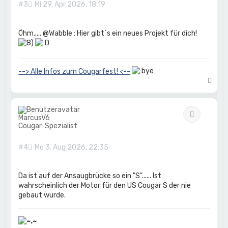
#3
Mi 29. Apr 2026, 18:19
Öhm..... @Wabble : Hier gibt´s ein neues Projekt für dich!
--> Alle Infos zum Cougarfest! <--
N
a
c
h
Zitat
o
MarcusV6
b
Cougar-Spezialist
e
n
#4
Mo 3. Aug 2026, 22:35
Da ist auf der Ansaugbrücke so ein "S"...... Ist
wahrscheinlich der Motor für den US Cougar S der nie
gebaut wurde.