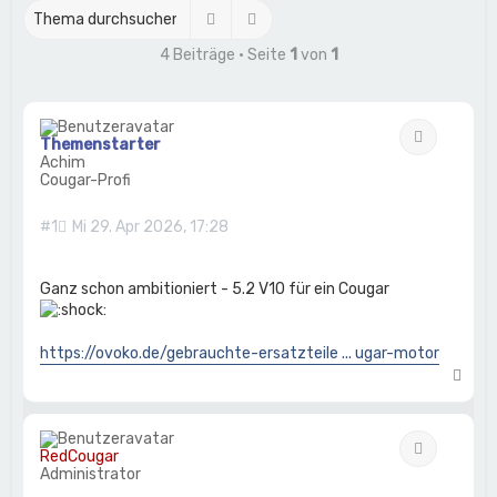
Suche
Erweiterte Suche
4 Beiträge • Seite
1
von
1
Zitat
Themenstarter
Achim
Cougar-Profi
#1
Mi 29. Apr 2026, 17:28
Ganz schon ambitioniert - 5.2 V10 für ein Cougar
https://ovoko.de/gebrauchte-ersatzteile ... ugar-motor
N
a
c
h
Zitat
o
RedCougar
b
Administrator
e