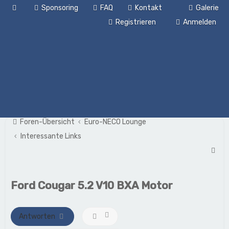
Sponsoring
FAQ
Kontakt
Galerie
Registrieren
Anmelden
Foren-Übersicht
Euro-NECO Lounge
Interessante Links
S
u
c
Ford Cougar 5.2 V10 BXA Motor
h
e
Antworten