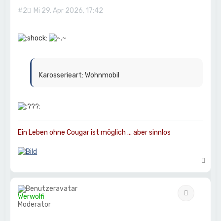
n
#2
Mi 29. Apr 2026, 17:42
Karosserieart: Wohnmobil
Ein Leben ohne Cougar ist möglich ... aber sinnlos
N
a
c
h
Zitat
o
Werwolfi
b
Moderator
e
n