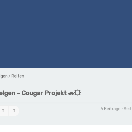
lgen / Reifen
elgen – Cougar Projekt 🚗💥
6 Beiträge • Sei
Suche
Erweiterte Suche