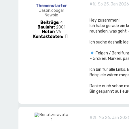
#1
So 25. Jan 2026,
Themenstarter
Jason.cougar
Newbie
Hey zusammen!
Beiträge:
4
Ich habe gerade ein k
Baujahr:
2001
rausholen, was geht 
Motor:
V6
K
Kontaktdaten:
o
Ich suche deshalb Id
n
t
Felgen / Bereifung
a
– Größen, Marken, p
k
t
d
Ich bin für alle Links
a
Beispiele wären mega 
t
e
Danke euch schon ma
n
v
Bin gespannt auf eur
o
n
J
a
s
#2
Mo 26. Jan 2026
o
n
.