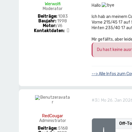
c
Werwolfi
Hallo
o
Moderator
u
Beiträge:
1083
Ich hab an meinem C
g
Baujahr:
1998
Vorne 215/45 17 auf 
a
Motor:
V6
r
Hinten 235/40 17 auf
K
Kontaktdaten:
o
Mir gefällts, aber lei
n
t
a
Du hast keine aus
k
t
d
a
t
--> Alle Infos zum Co
e
n
v
o
n
#3
Mo 26. Jan 2026
W
e
r
w
RedCougar
o
Administrator
Off-To
l
Beiträge:
5168
ℹ
f