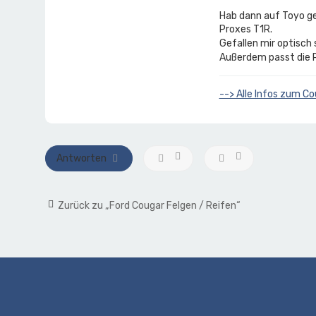
C
n
o
t
Hab dann auf Toyo g
u
a
Proxes T1R.
g
k
Gefallen mir optisch 
a
t
Außerdem passt die P
r
d
a
t
e
--> Alle Infos zum Co
n
v
o
n
W
Antworten
e
r
w
o
Zurück zu „Ford Cougar Felgen / Reifen“
l
f
i