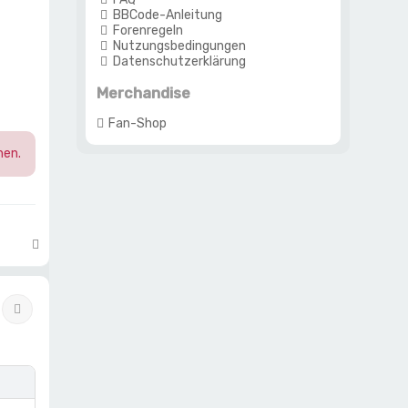
n
BBCode-Anleitung
Forenregeln
Nutzungsbedingungen
Datenschutzerklärung
Merchandise
Fan-Shop
hen.
N
a
c
h
o
Zitat
b
e
n