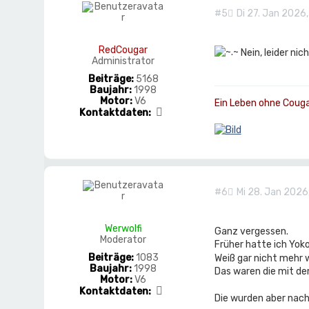
t
#5
Di 27. Jan 2026,
d
a
t
RedCougar
Nein, leider nic
e
Administrator
n
v
Beiträge:
5168
o
Baujahr:
1998
n
Motor:
V6
Ein Leben ohne Cougar 
W
K
Kontaktdaten:
e
o
r
n
w
t
o
a
l
k
f
t
i
d
#6
Mi 28. Jan 2026
a
t
e
Werwolfi
Ganz vergessen.
n
Moderator
v
Früher hatte ich Yo
o
Beiträge:
1083
Weiß gar nicht mehr 
n
Baujahr:
1998
Das waren die mit de
R
Motor:
V6
e
K
Kontaktdaten:
Die wurden aber nach 
d
o