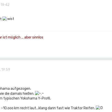
 19:42
ht
ist möglich ... aber sinnlos
, 19:59
kohama aufgezogen.
wie die damals hießen.
m typischen Yokohama Y-Profil.
~10.ooo km recht laut...klang dann fast wie Traktor Reifen.