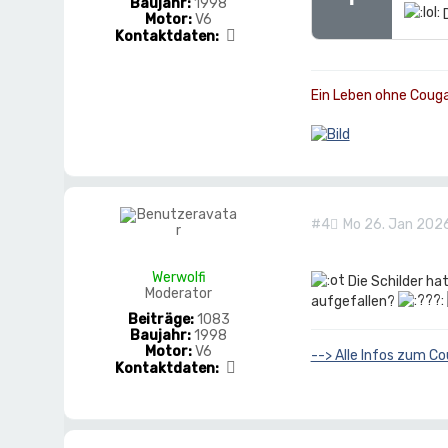
Baujahr:
1998
i
D
Motor:
V6
K
Kontaktdaten:
o
n
t
Ein Leben ohne Cougar 
a
k
t
d
a
t
e
n
#4
Mo 26. Jan 2026
v
o
n
R
Werwolfi
Die Schilder hat
e
Moderator
aufgefallen?
d
Beiträge:
1083
C
Baujahr:
1998
o
Motor:
V6
u
--> Alle Infos zum Co
K
Kontaktdaten:
g
o
a
n
r
t
a
k