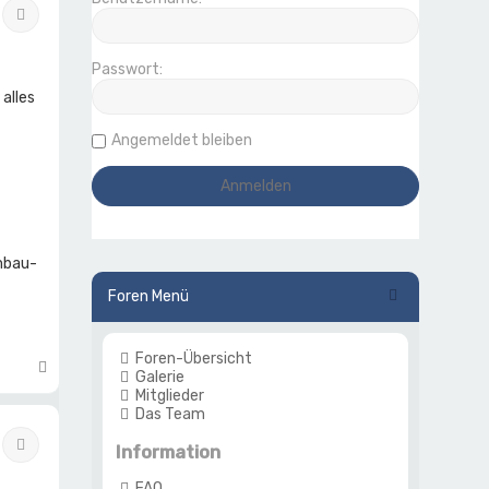
Zitat
Passwort:
alles
Angemeldet bleiben
Umbau-
Foren Menü
Foren-Übersicht
N
Galerie
a
Mitglieder
c
Das Team
h
o
Zitat
Information
b
e
FAQ