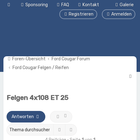
Sponsoring
FAQ
Kontakt
Galerie
Registrieren
Anmelden
Foren-Übersicht
Ford Cougar Forum
Ford Cougar Felgen / Reifen
S
u
c
Felgen 4x108 ET 25
h
e
Antworten
Suche
Erweiterte Suche
4 Beiträge • Seite
1
von
1