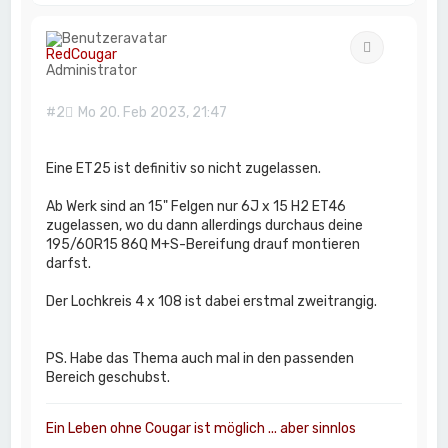
c
h
Zitat
o
RedCougar
b
Administrator
e
n
#2
Mo 20. Feb 2023, 21:47
Eine ET25 ist definitiv so nicht zugelassen.
Ab Werk sind an 15" Felgen nur 6J x 15 H2 ET46
zugelassen, wo du dann allerdings durchaus deine
195/60R15 86Q M+S-Bereifung drauf montieren
darfst.
Der Lochkreis 4 x 108 ist dabei erstmal zweitrangig.
PS. Habe das Thema auch mal in den passenden
Bereich geschubst.
Ein Leben ohne Cougar ist möglich ... aber sinnlos