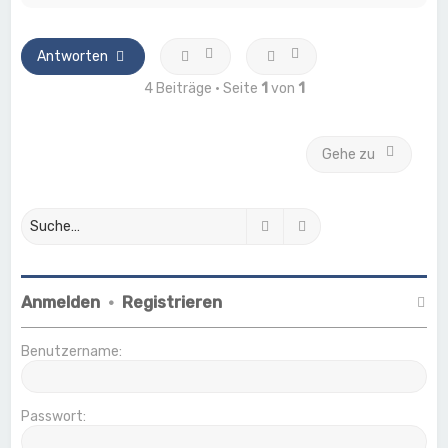
c
h
o
b
Antworten
e
n
4 Beiträge • Seite
1
von
1
Gehe zu
Suche
Erweiterte Suche
Anmelden
•
Registrieren
Benutzername:
Passwort: