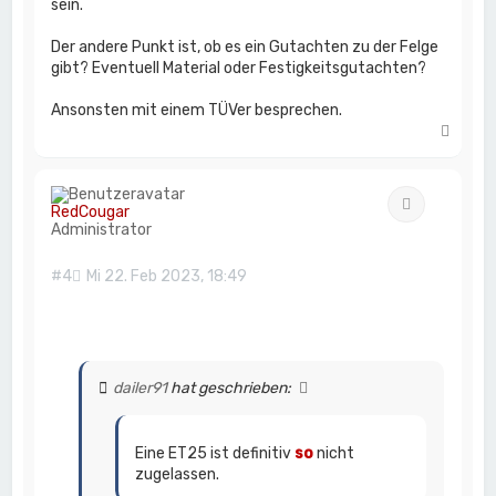
sein.
Der andere Punkt ist, ob es ein Gutachten zu der Felge
gibt? Eventuell Material oder Festigkeitsgutachten?
Ansonsten mit einem TÜVer besprechen.
N
a
c
h
Zitat
o
RedCougar
b
Administrator
e
n
#4
Mi 22. Feb 2023, 18:49
dailer91
hat geschrieben:
Eine ET25 ist definitiv
so
nicht
zugelassen.