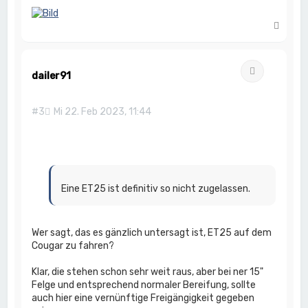
N
a
c
h
Zitat
o
dailer91
b
e
n
#3
Mi 22. Feb 2023, 11:44
Eine ET25 ist definitiv so nicht zugelassen.
Wer sagt, das es gänzlich untersagt ist, ET25 auf dem
Cougar zu fahren?
Klar, die stehen schon sehr weit raus, aber bei ner 15"
Felge und entsprechend normaler Bereifung, sollte
auch hier eine vernünftige Freigängigkeit gegeben