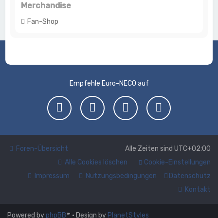
Merchandise
Fan-Shop
Empfehle Euro-NECO auf
Foren-Übersicht
Alle Zeiten sind
UTC+02:00
Alle Cookies löschen
Cookie-Einstellungen
Impressum
Nutzungsbedingungen
Datenschutz
Kontakt
Powered by
phpBB
™
• Design by
PlanetStyles