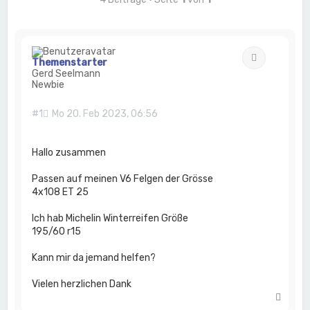
Zitat
Themenstarter
Gerd Seelmann
Newbie
#1
Mo 20. Feb 2023, 06:56
Hallo zusammen
Passen auf meinen V6 Felgen der Grösse
4x108 ET 25
Ich hab Michelin Winterreifen Größe
195/60 r15
Kann mir da jemand helfen?
Vielen herzlichen Dank
N
a