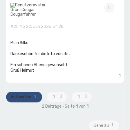
h
Zitat
o
Grün-Cougar
b
Cougarfahrer
e
n
#2
Mo 22. Jun 2026, 21:28
Moin Silke
Dankeschön für die Info von dir .
Ein schönen Abend gewünscht.
Gruß Helmut
N
a
c
h
o
Antworten
b
e
2 Beiträge • Seite
1
von
1
n
Gehe zu