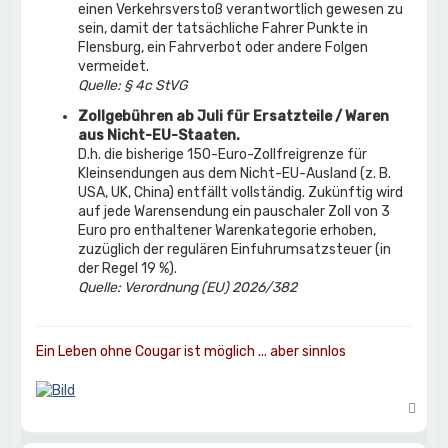
einen Verkehrsverstoß verantwortlich gewesen zu
sein, damit der tatsächliche Fahrer Punkte in
Flensburg, ein Fahrverbot oder andere Folgen
vermeidet.
Quelle: § 4c StVG
Zollgebühren ab Juli für Ersatzteile / Waren
aus Nicht-EU-Staaten.
D.h. die bisherige 150-Euro-Zollfreigrenze für
Kleinsendungen aus dem Nicht-EU-Ausland (z. B.
USA, UK, China) entfällt vollständig. Zukünftig wird
auf jede Warensendung ein pauschaler Zoll von 3
Euro pro enthaltener Warenkategorie erhoben,
zuzüglich der regulären Einfuhrumsatzsteuer (in
der Regel 19 %).
Quelle: Verordnung (EU) 2026/382
Ein Leben ohne Cougar ist möglich ... aber sinnlos
N
a
c