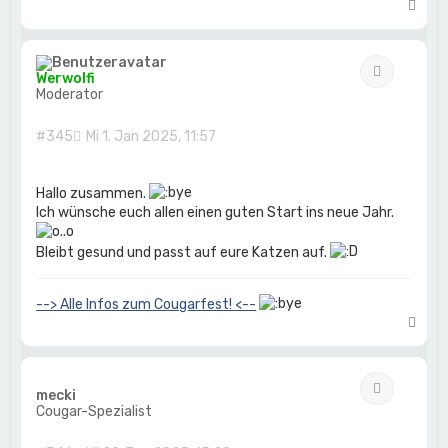
N
a
c
h
Zitat
o
Werwolfi
b
Moderator
e
n
#345
Mi 1. Jan 2025, 11:57
Hallo zusammen.
Ich wünsche euch allen einen guten Start ins neue Jahr.
Bleibt gesund und passt auf eure Katzen auf.
--> Alle Infos zum Cougarfest! <--
N
a
c
h
Zitat
o
mecki
b
Cougar-Spezialist
e
n