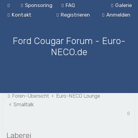
Sponsoring
FAQ
Galerie
Kontakt
Registrieren
Anmelden
Ford Cougar Forum - Euro-
NECO.de
Foren-Übersicht
Euro-NECO Lounge
Smalltalk
S
u
c
Laberei