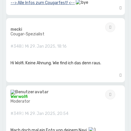
--> Alle Infos zum Cougarfest! <--
N
a
c
h
Zitat
o
mecki
b
Cougar-Spezialist
e
n
#348
Mi 29. Jan 2025, 18:16
Hi Wolfi. Keine Ahnung. Wie find ich das denn raus.
N
a
c
h
Zitat
o
Werwolfi
b
Moderator
e
n
#349
Mi 29. Jan 2025, 20:54
Mach doch mal ein Foto von deinem Navi.