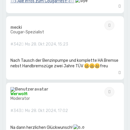
--> Alle Infos zum Cougarfest! <--
N
a
c
h
Zitat
o
mecki
b
Cougar-Spezialist
e
n
#342
Mo 28. Okt 2024, 15:23
Nach Tausch der Benzinpumpe und komplette HA Bremse
nebst Handbremszüge zwei Jahre TÜV
freu
N
a
c
h
Zitat
o
Werwolfi
b
Moderator
e
n
#343
Mo 28. Okt 2024, 17:02
Na dann herzlichen Glückwunsch!