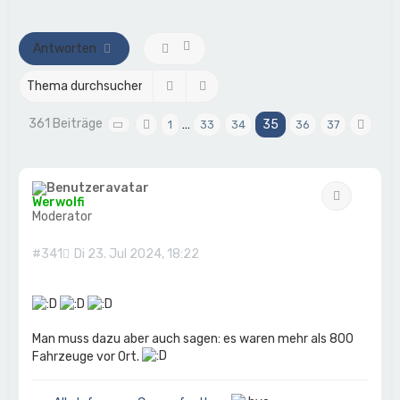
h
e
Antworten
Suche
Erweiterte Suche
361 Beiträge
…
35
1
33
34
36
37
Seite
35
Vorherige
von
37
Näch
Zitat
Werwolfi
Moderator
#341
Di 23. Jul 2024, 18:22
Man muss dazu aber auch sagen: es waren mehr als 800
Fahrzeuge vor Ort.