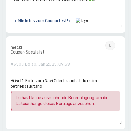
--> Alle Infos zum Cougarfest! <--
N
a
c
h
Zitat
o
mecki
b
Cougar-Spezialist
e
n
#350
Do 30. Jan 2025, 09:58
Hi Wolfi. Foto vom Navi Oder brauchst du es im
betriebszustand
Du hast keine ausreichende Berechtigung, um die
Dateianhänge dieses Beitrags anzusehen.
N
a