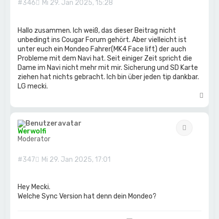
#346
Mi 29. Jan 2025, 15:28
Hallo zusammen. Ich weiß, das dieser Beitrag nicht
unbedingt ins Cougar Forum gehört. Aber vielleicht ist
unter euch ein Mondeo Fahrer(MK4 Face lift) der auch
Probleme mit dem Navi hat. Seit einiger Zeit spricht die
Dame im Navi nicht mehr mit mir. Sicherung und SD Karte
ziehen hat nichts gebracht. Ich bin über jeden tip dankbar.
LG mecki.
N
a
c
h
Zitat
o
Werwolfi
b
Moderator
e
n
#347
Mi 29. Jan 2025, 17:01
Hey Mecki.
Welche Sync Version hat denn dein Mondeo?