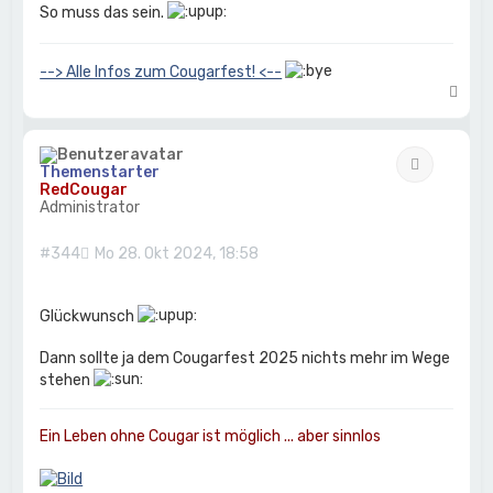
So muss das sein.
--> Alle Infos zum Cougarfest! <--
N
a
c
h
Zitat
o
Themenstarter
b
RedCougar
e
Administrator
n
#344
Mo 28. Okt 2024, 18:58
Glückwunsch
Dann sollte ja dem Cougarfest 2025 nichts mehr im Wege
stehen
Ein Leben ohne Cougar ist möglich ... aber sinnlos