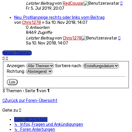
Letzter Beitrag
von
RedCougar
Fr 5. Jul 2019, 20:07
Neu: Profilanzeige rechts oder links vom Beitrag
von
Chris1278
»
Sa 10. Nov 2018, 14:07
0
Antworten
8469
Zugriffe
Letzter Beitrag
von
Chris1278
Sa 10. Nov 2018, 14:07
Neues Thema
Anzeigen:
Sortiere nach:
Richtung:
3 Themen • Seite
1
von
1
Zurück zur Foren-Übersicht
Gehe zu
Euro-NECO Intern
↳ Infos, Fragen und Ankündigungen
↳ Foren Anleitungen