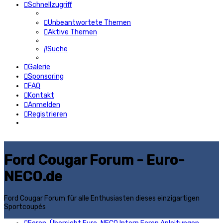
Schnellzugriff
Unbeantwortete Themen
Aktive Themen
Suche
Galerie
Sponsoring
FAQ
Kontakt
Anmelden
Registrieren
Ford Cougar Forum - Euro-
NECO.de
Ford Cougar Forum für alle Enthusiasten dieses einzigartigen
Sportcoupés