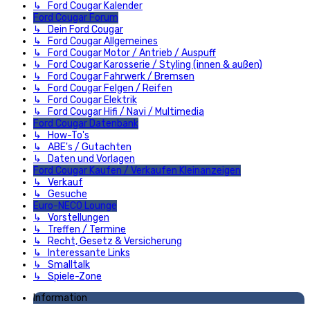
↳ Ford Cougar Kalender
Ford Cougar Forum
↳ Dein Ford Cougar
↳ Ford Cougar Allgemeines
↳ Ford Cougar Motor / Antrieb / Auspuff
↳ Ford Cougar Karosserie / Styling (innen & außen)
↳ Ford Cougar Fahrwerk / Bremsen
↳ Ford Cougar Felgen / Reifen
↳ Ford Cougar Elektrik
↳ Ford Cougar Hifi / Navi / Multimedia
Ford Cougar Datenbank
↳ How-To's
↳ ABE's / Gutachten
↳ Daten und Vorlagen
Ford Cougar Kaufen / Verkaufen Kleinanzeigen
↳ Verkauf
↳ Gesuche
Euro-NECO Lounge
↳ Vorstellungen
↳ Treffen / Termine
↳ Recht, Gesetz & Versicherung
↳ Interessante Links
↳ Smalltalk
↳ Spiele-Zone
Information