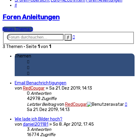
Foren-Übersicht
Euro-NECO Intern
Foren Anleitungen
Suche
Foren Anleitungen
Neues Thema
Erweiterte
Suche
Suche
3 Themen • Seite
1
von
1
Themen
Email Benachrichtigungen
von
RedCougar
»
Sa 21. Dez 2019, 14:13
0
Antworten
42978
Zugriffe
Letzter Beitrag
von
RedCougar
Sa 21. Dez 2019, 14:13
Wie lade ich Bilder hoch?
von
daniel201181
»
So 8. Apr 2012, 17:45
3
Antworten
16774
Zugriffe