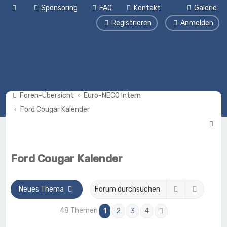
Sponsoring
FAQ
Kontakt
Galerie
Registrieren
Anmelden
Foren-Übersicht
Euro-NECO Intern
Ford Cougar Kalender
S
u
c
Ford Cougar Kalender
h
e
Suche
Erweite
Neues Thema
48 Themen
1
2
3
4
Nächste