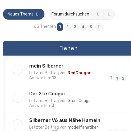
Suche
Erweitert
Neues Thema
63 Themen
1
2
3
4
5
Nächste
Themen
mein Silberner
Letzter Beitrag von
RedCougar
Antworten:
12
1
2
Der 2te Cougar
Letzter Beitrag von
Grün-Cougar
Antworten:
3
Silberner V6 aus Nähe Hameln
Letzter Beitrag von
modellfanatiker