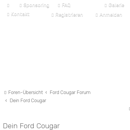
Sponsoring
FAQ
Galerie
Kontakt
Registrieren
Anmelden
Ford Cougar Forum - Euro-
NECO.de
Foren-Übersicht
Ford Cougar Forum
Dein Ford Cougar
Dein Ford Cougar