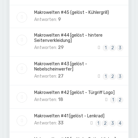
Makrowelten #45 (gelöst - Kühlergrill)
Antworten:
9
Makrowelten #44 [gelöst - hintere
Seitenverkleidung]
Antworten:
29
1
2
3
Makrowelten #43 [gelöst -
Nebelscheinwerfer]
Antworten:
27
1
2
3
Makrowelten #42 [gelöst - Türgriff Logo]
Antworten:
18
1
2
Makrowelten #41 [gelöst - Lenkrad]
Antworten:
33
1
2
3
4