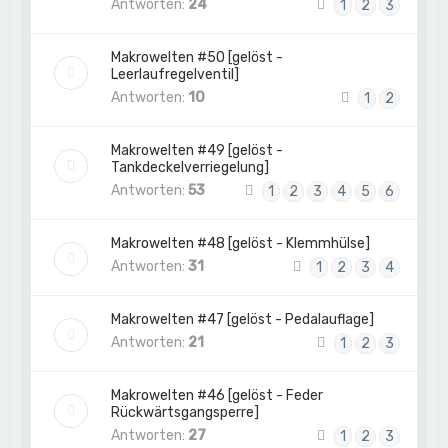
Antworten:
24
1
2
3
Makrowelten #50 [gelöst -
Leerlaufregelventil]
Antworten:
10
1
2
Makrowelten #49 [gelöst -
Tankdeckelverriegelung]
Antworten:
53
1
2
3
4
5
6
Makrowelten #48 [gelöst - Klemmhülse]
Antworten:
31
1
2
3
4
Makrowelten #47 [gelöst - Pedalauflage]
Antworten:
21
1
2
3
Makrowelten #46 [gelöst - Feder
Rückwärtsgangsperre]
Antworten:
27
1
2
3