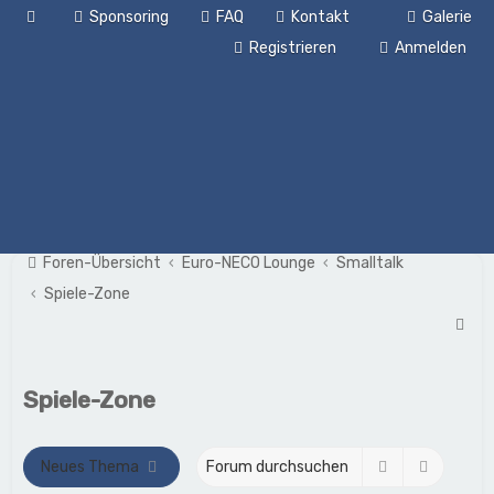
Sponsoring
FAQ
Kontakt
Galerie
Registrieren
Anmelden
Foren-Übersicht
Euro-NECO Lounge
Smalltalk
Spiele-Zone
S
u
c
Spiele-Zone
h
e
Suche
Erweite
Neues Thema