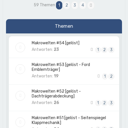
59 Themen
1
2
3
4
Nächste
Themen
Makrowelten #54 [gelöst]
Antworten:
23
1
2
3
Makrowelten #53 [gelöst - Ford
Emblemträger]
Antworten:
19
1
2
Makrowelten #52 [gelöst -
Dachträgerabdeckung]
Antworten:
26
1
2
3
Makrowelten #51 [gelöst - Seitenspiegel
Klappmechanik]