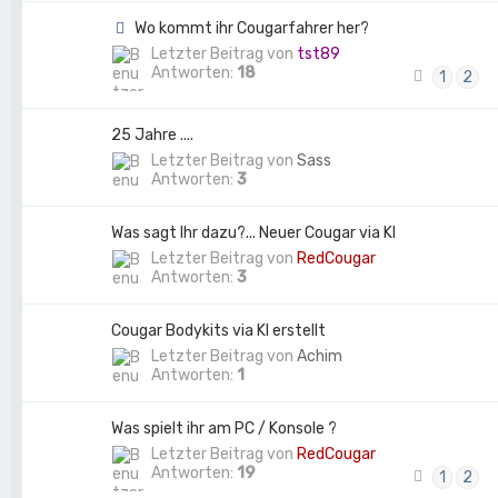
Wo kommt ihr Cougarfahrer her?
Letzter Beitrag von
tst89
Antworten:
18
1
2
25 Jahre ....
Letzter Beitrag von
Sass
Antworten:
3
Was sagt Ihr dazu?... Neuer Cougar via KI
Letzter Beitrag von
RedCougar
Antworten:
3
Cougar Bodykits via KI erstellt
Letzter Beitrag von
Achim
Antworten:
1
Was spielt ihr am PC / Konsole ?
Letzter Beitrag von
RedCougar
Antworten:
19
1
2