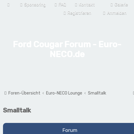
Sponsoring
FAQ
Kontakt
Galerie
Registrieren
Anmelden
Ford Cougar Forum - Euro-
NECO.de
Foren-Übersicht
Euro-NECO Lounge
Smalltalk
Smalltalk
Forum