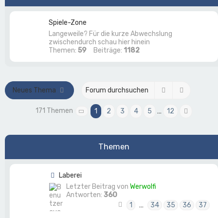
Spiele-Zone
Langeweile? Für die kurze Abwechslung
zwischendurch schau hier hinein
Themen:
59
Beiträge:
1182
Suche
Erweitert
Neues Thema
171 Themen
1
2
3
4
5
…
12
Seite
1
von
12
Nächst
Themen
Laberei
Letzter Beitrag von
Werwolfi
Antworten:
360
1
…
34
35
36
37