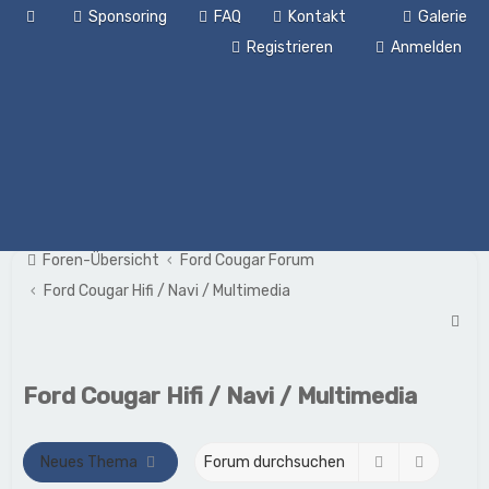
Sponsoring
FAQ
Kontakt
Galerie
Registrieren
Anmelden
Foren-Übersicht
Ford Cougar Forum
Ford Cougar Hifi / Navi / Multimedia
S
u
c
Ford Cougar Hifi / Navi / Multimedia
h
e
Suche
Erweite
Neues Thema