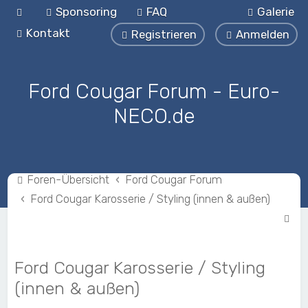
Sponsoring
FAQ
Galerie
Kontakt
Registrieren
Anmelden
Ford Cougar Forum - Euro-
NECO.de
Foren-Übersicht
Ford Cougar Forum
Ford Cougar Karosserie / Styling (innen & außen)
S
u
c
Ford Cougar Karosserie / Styling
h
(innen & außen)
e