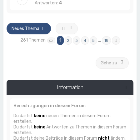
Antworten:
4
Neues Thema
261 Themen
1
…
2
3
4
5
18
Seite
1
von
18
Nächste
Gehe zu
Information
Berechtigungen in diesem Forum
Du darfst
keine
neuen Themen in diesem Forum
erstellen.
Du darfst
keine
Antworten zu Themen in diesem Forum
erstellen.
Du darfst deine Beiträge in diesem Forum
nicht
ändern.