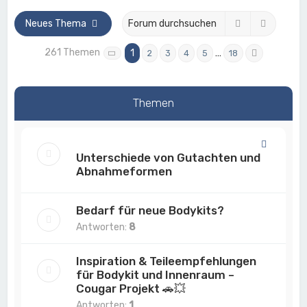
Suche
Erweite
Neues Thema
261 Themen
1
…
2
3
4
5
18
Seite
1
von
18
Nächste
Themen
Unterschiede von Gutachten und
Abnahmeformen
Bedarf für neue Bodykits?
Antworten:
8
Inspiration & Teileempfehlungen
für Bodykit und Innenraum –
Cougar Projekt 🚗💥
Antworten:
1