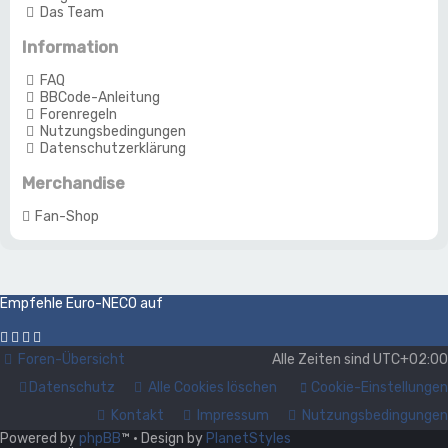
Das Team
Information
FAQ
BBCode-Anleitung
Forenregeln
Nutzungsbedingungen
Datenschutzerklärung
Merchandise
Fan-Shop
Empfehle Euro-NECO auf
Foren-Übersicht
Alle Zeiten sind
UTC+02:00
Datenschutz
Alle Cookies löschen
Cookie-Einstellungen
Kontakt
Impressum
Nutzungsbedingungen
Powered by
phpBB
™
• Design by
PlanetStyles