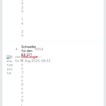
0
2
5
,
1
6
:
2
5
Schweller
4
9054
für den
R4 ???
von
RedCougar
v
So 31. Aug 2025, 08:33
o
n
J
o
n
D
o
e
»
D
i