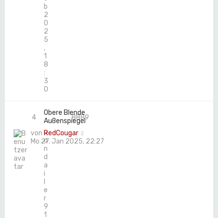
b
2
0
2
5
,
1
8
:
3
0
Obere Blende
4
8889
Außenspiegel
v
von
RedCougar
o
Mo 27. Jan 2025, 22:27
n
d
a
i
l
e
r
9
1