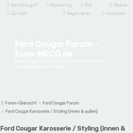
Schnellzugriff
Sponsoring
FAQ
Galerie
Kontakt
Registrieren
Anmelden
Ford Cougar Forum -
Euro-NECO.de
Ford Cougar Forum für alle Enthusiasten dieses
einzigartigen Sportcoupés
Foren-Übersicht
Ford Cougar Forum
Ford Cougar Karosserie / Styling (innen & außen)
Ford Cougar Karosserie / Styling (innen &