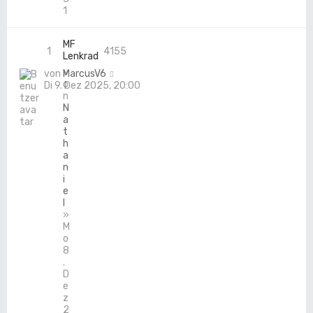
1
MF
1
4155
Lenkrad
v
von
MarcusV6
o
Di 9. Dez 2025, 20:00
n
N
a
t
h
a
n
i
e
l
»
M
o
8
.
D
e
z
2