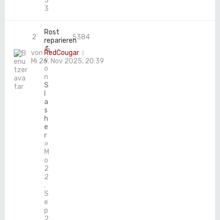
3
3
Rost
2
5384
reparieren
💪
von
RedCougar
v
Mi 26. Nov 2025, 20:39
o
n
S
l
a
s
h
e
r
»
M
o
2
2
.
S
e
p
2