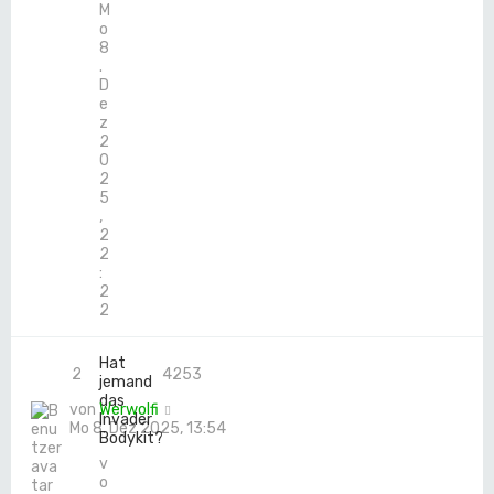
M
o
8
.
D
e
z
2
0
2
5
,
2
2
:
2
2
Hat
2
4253
jemand
das
von
Werwolfi
Invader
Mo 8. Dez 2025, 13:54
Bodykit?
v
o