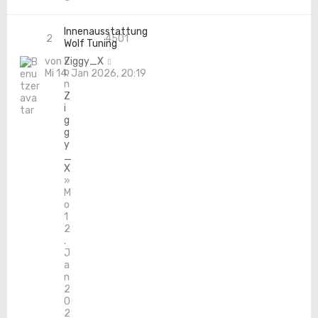
Innenausstattung
2
4501
Wolf Tuning
v
von
Ziggy_X
o
Mi 14. Jan 2026, 20:19
n
Z
i
g
g
y
_
X
»
M
o
1
2
.
J
a
n
2
0
2