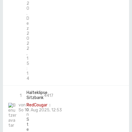
2
0
.
D
e
z
2
0
2
2
,
1
5
:
1
4
Halteklipse
1
4417
Sitzbank
v
von
RedCougar
o
So 10. Aug 2025, 12:53
n
S
t
e