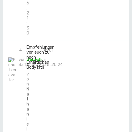
6
,
2
1
:
3
0
Empfehlungen
4
4981
von euch zu
noch
von
Werwolfi
Erhältlichen
Sa 13. Dez 2025, 20:24
Body kits
v
o
n
N
a
t
h
a
n
i
e
l