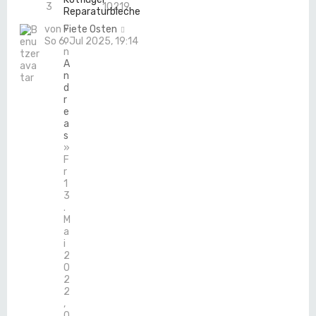
3
10219
Reparaturbleche
v
von
Fiete Osten
o
So 6. Jul 2025, 19:14
n
A
n
d
r
e
a
s
»
F
r
1
3
.
M
a
i
2
0
2
2
,
0