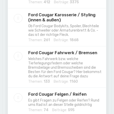
Themen:
412
Beiträge:
3375
Ford Cougar Karosserie / Styling
(innen & außen)
Ob Ford Cougar Bodykits, Spoiler, Blechteile
wie Schweller oder Armaturenbrett & Co. -
das ist der richtige Fleck.
Themen:
261
Beiträge:
1868
Ford Cougar Fahrwerk / Bremsen
Welches Fahrwerk bzw. welche
Tieferlegungsfedern oder welche
Bremsbeläge und Bremsscheiben sind die
Besten für den Ford Cougar? Hier bekommst
du die Antwort auf deine Frage dazu
Themen:
133
Beiträge:
1160
Ford Cougar Felgen / Reifen
Es gibt Fragen zu Felgen oder Reifen? Rund
ums Rad ist an dieser Stelle goldrichtig
Themen:
74
Beiträge:
595