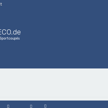
t
ECO.de
n Sportcoupés