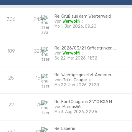
Re: Gruß aus dem Westerwald
306
2426
N
von
Werwolfi
e
Mo 1. Jun 2026, 09:20
u
e
s
t
Re: 2026/03/21 Kaffeetrinken …
189
3272
e
N
von
Werwolfi
r
e
So 22. Mär 2026, 11:32
B
u
e
e
i
s
Re: Wichtige gesetzl. Änderun…
t
25
157
t
N
von
Grün-Cougar
r
e
e
Mo 22. Jun 2026, 21:28
a
r
u
g
B
e
e
s
Re: Ford Cougar 5.2 V10 BXA M…
i
22
78
t
N
von
MarcusV6
t
e
e
Mo 3. Aug 2026, 22:35
r
r
u
a
B
e
g
e
s
Re: Laberei
i
230
3116
t