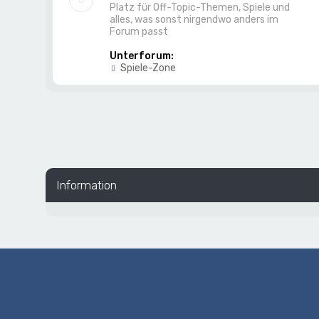
Platz für Off-Topic-Themen, Spiele und
alles, was sonst nirgendwo anders im
Forum passt
Unterforum:
Spiele-Zone
Information