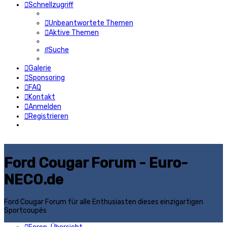
Schnellzugriff
Unbeantwortete Themen
Aktive Themen
Suche
Galerie
Sponsoring
FAQ
Kontakt
Anmelden
Registrieren
Ford Cougar Forum - Euro-
NECO.de
Ford Cougar Forum für alle Enthusiasten dieses einzigartigen
Sportcoupés