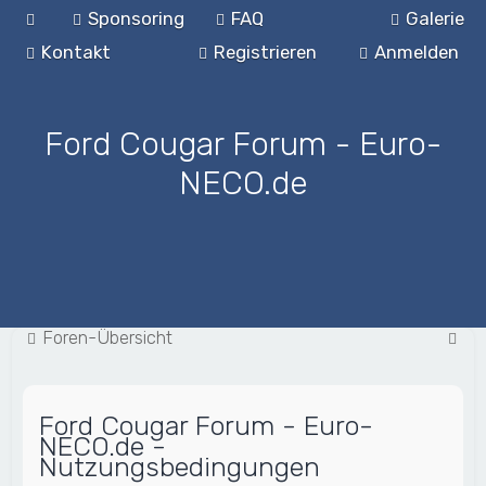
Sponsoring
FAQ
Galerie
Kontakt
Registrieren
Anmelden
Ford Cougar Forum - Euro-
NECO.de
S
Foren-Übersicht
u
c
Ford Cougar Forum - Euro-
h
NECO.de -
e
Nutzungsbedingungen