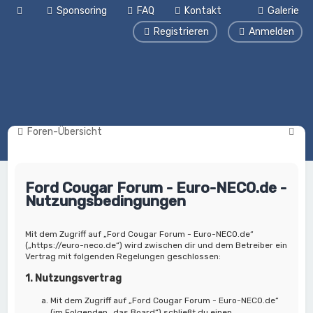
Sponsoring
FAQ
Kontakt
Galerie
Registrieren
Anmelden
S
Foren-Übersicht
u
c
Ford Cougar Forum - Euro-NECO.de -
h
Nutzungsbedingungen
e
Mit dem Zugriff auf „Ford Cougar Forum - Euro-NECO.de“
(„https://euro-neco.de“) wird zwischen dir und dem Betreiber ein
Vertrag mit folgenden Regelungen geschlossen:
1. Nutzungsvertrag
Mit dem Zugriff auf „Ford Cougar Forum - Euro-NECO.de“
(im Folgenden „das Board“) schließt du einen