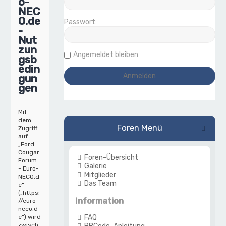
o-
NEC
O.de
Passwort:
-
Nut
zun
Angemeldet bleiben
gsb
edin
gun
gen
Mit
dem
Foren Menü
Zugriff
auf
„Ford
Cougar
Foren-Übersicht
Forum
Galerie
- Euro-
Mitglieder
NECO.d
Das Team
e“
(„https:
Information
//euro-
neco.d
e“) wird
FAQ
zwisch