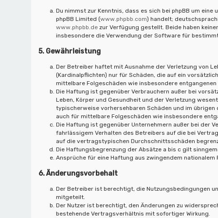
Du nimmst zur Kenntnis, dass es sich bei phpBB um eine u
phpBB Limited (
www.phpbb.com
) handelt; deutschsprac
www.phpbb.de
zur Verfügung gestellt. Beide haben keinen
insbesondere die Verwendung der Software für bestimmte
5. Gewährleistung
Der Betreiber haftet mit Ausnahme der Verletzung von Le
(Kardinalpflichten) nur für Schäden, die auf ein vorsätzli
mittelbare Folgeschäden wie insbesondere entgangenen
Die Haftung ist gegenüber Verbrauchern außer bei vorsät
Leben, Körper und Gesundheit und der Verletzung wesentli
typischerweise vorhersehbaren Schäden und im übrigen d
auch für mittelbare Folgeschäden wie insbesondere ent
Die Haftung ist gegenüber Unternehmern außer bei der V
fahrlässigem Verhalten des Betreibers auf die bei Vert
auf die vertragstypischen Durchschnittsschäden begrenz
Die Haftungsbegrenzung der Absätze a bis c gilt sinngemä
Ansprüche für eine Haftung aus zwingendem nationalem R
6. Änderungsvorbehalt
Der Betreiber ist berechtigt, die Nutzungsbedingungen u
mitgeteilt.
Der Nutzer ist berechtigt, den Änderungen zu widersprec
bestehende Vertragsverhältnis mit sofortiger Wirkung.