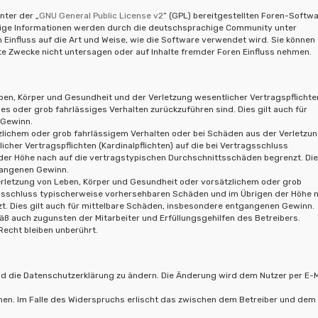
nter der „
GNU General Public License v2
“ (GPL) bereitgestellten Foren-Softw
hige Informationen werden durch die deutschsprachige Community unter
 Einfluss auf die Art und Weise, wie die Software verwendet wird. Sie können
 Zwecke nicht untersagen oder auf Inhalte fremder Foren Einfluss nehmen.
ben, Körper und Gesundheit und der Verletzung wesentlicher Vertragspflichte
ches oder grob fahrlässiges Verhalten zurückzuführen sind. Dies gilt auch für
 Gewinn.
zlichem oder grob fahrlässigem Verhalten oder bei Schäden aus der Verletzu
cher Vertragspflichten (Kardinalpflichten) auf die bei Vertragsschluss
er Höhe nach auf die vertragstypischen Durchschnittsschäden begrenzt. Dies
gangenen Gewinn.
erletzung von Leben, Körper und Gesundheit oder vorsätzlichem oder grob
ragsschluss typischerweise vorhersehbaren Schäden und im Übrigen der Höhe 
t. Dies gilt auch für mittelbare Schäden, insbesondere entgangenen Gewinn.
ß auch zugunsten der Mitarbeiter und Erfüllungsgehilfen des Betreibers.
echt bleiben unberührt.
nd die Datenschutzerklärung zu ändern. Die Änderung wird dem Nutzer per E-M
hen. Im Falle des Widerspruchs erlischt das zwischen dem Betreiber und dem