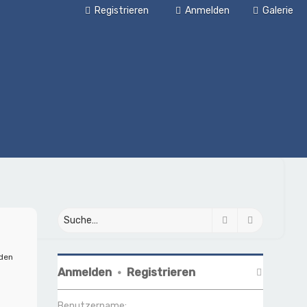
Registrieren
Anmelden
Galerie
Suche
Erweiterte
nden
Anmelden
•
Registrieren
Benutzername: