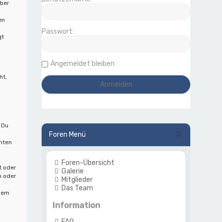
iber
en
Passwort:
gt
Angemeldet bleiben
ht,
 Du
Foren Menü
hten
Foren-Übersicht
t oder
Galerie
n oder
Mitglieder
Das Team
 dem
Information
FAQ