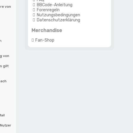
BBCode-Anleitung
are von
Forenregeln
Nutzungsbedingungen
Datenschutzerklärung
Merchandise
Fan-Shop
n
ng von
 gilt
nach
ail
 Nutzer