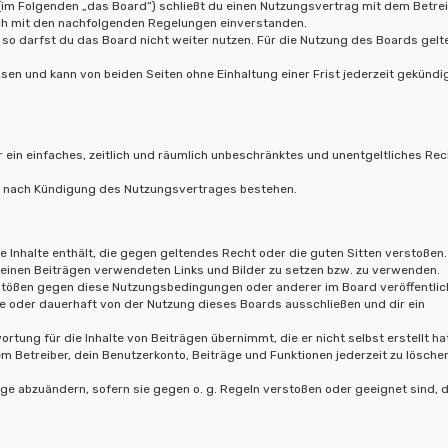
(im Folgenden „das Board“) schließt du einen Nutzungsvertrag mit dem Betre
ich mit den nachfolgenden Regelungen einverstanden.
so darfst du das Board nicht weiter nutzen. Für die Nutzung des Boards gelt
en und kann von beiden Seiten ohne Einhaltung einer Frist jederzeit gekündi
r ein einfaches, zeitlich und räumlich unbeschränktes und unentgeltliches Rec
ch nach Kündigung des Nutzungsvertrages bestehen.
ne Inhalte enthält, die gegen geltendes Recht oder die guten Sitten verstoßen.
 deinen Beiträgen verwendeten Links und Bilder zu setzen bzw. zu verwenden.
rstößen gegen diese Nutzungsbedingungen oder anderer im Board veröffentlic
e oder dauerhaft von der Nutzung dieses Boards ausschließen und dir ein
rtung für die Inhalte von Beiträgen übernimmt, die er nicht selbst erstellt ha
m Betreiber, dein Benutzerkonto, Beiträge und Funktionen jederzeit zu lösche
äge abzuändern, sofern sie gegen o. g. Regeln verstoßen oder geeignet sind,