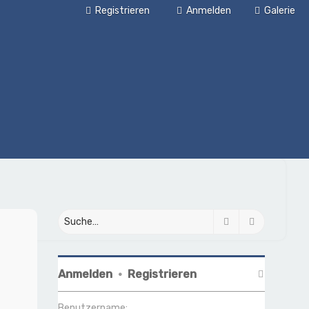
Registrieren
Anmelden
Galerie
Suche
Erweiterte
Anmelden
•
Registrieren
Benutzername: