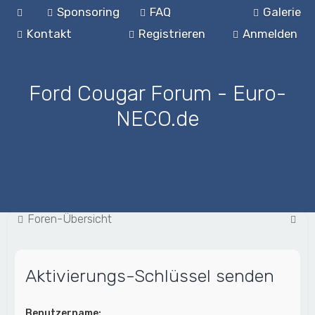
Sponsoring
FAQ
Galerie
Kontakt
Registrieren
Anmelden
Ford Cougar Forum - Euro-
NECO.de
S
Foren-Übersicht
u
c
Aktivierungs-Schlüssel senden
h
e
Benutzername: