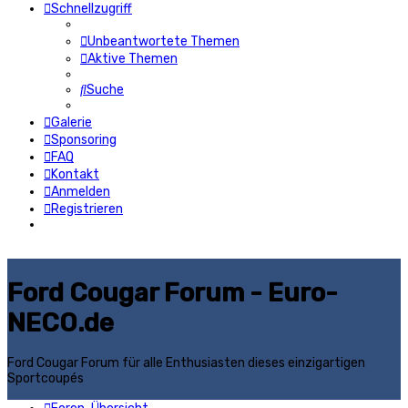
Schnellzugriff
Unbeantwortete Themen
Aktive Themen
Suche
Galerie
Sponsoring
FAQ
Kontakt
Anmelden
Registrieren
Ford Cougar Forum - Euro-
NECO.de
Ford Cougar Forum für alle Enthusiasten dieses einzigartigen
Sportcoupés