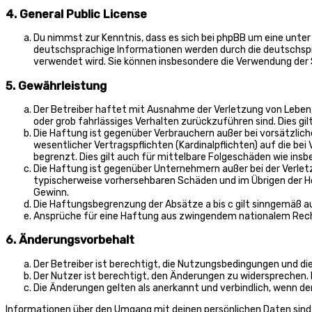
4. General Public License
Du nimmst zur Kenntnis, dass es sich bei phpBB um eine unter 
deutschsprachige Informationen werden durch die deutschs
verwendet wird. Sie können insbesondere die Verwendung der
5. Gewährleistung
Der Betreiber haftet mit Ausnahme der Verletzung von Leben, 
oder grob fahrlässiges Verhalten zurückzuführen sind. Dies g
Die Haftung ist gegenüber Verbrauchern außer bei vorsätzlic
wesentlicher Vertragspflichten (Kardinalpflichten) auf die 
begrenzt. Dies gilt auch für mittelbare Folgeschäden wie in
Die Haftung ist gegenüber Unternehmern außer bei der Verletz
typischerweise vorhersehbaren Schäden und im Übrigen der H
Gewinn.
Die Haftungsbegrenzung der Absätze a bis c gilt sinngemäß au
Ansprüche für eine Haftung aus zwingendem nationalem Rech
6. Änderungsvorbehalt
Der Betreiber ist berechtigt, die Nutzungsbedingungen und di
Der Nutzer ist berechtigt, den Änderungen zu widersprechen. 
Die Änderungen gelten als anerkannt und verbindlich, wenn 
Informationen über den Umgang mit deinen persönlichen Daten sind 