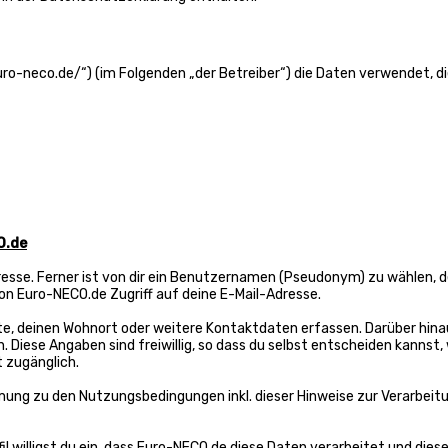
/euro-neco.de/“) (im Folgenden „der Betreiber“) die Daten verwendet
O.de
sse. Ferner ist von dir ein Benutzernamen (Pseudonym) zu wählen, der
von Euro-NECO.de Zugriff auf deine E-Mail-Adresse.
te, deinen Wohnort oder weitere Kontaktdaten erfassen. Darüber hinau
iese Angaben sind freiwillig, so dass du selbst entscheiden kannst, w
t zugänglich.
ung zu den Nutzungsbedingungen inkl. dieser Hinweise zur Verarbeit
fil willigst du ein, dass Euro-NECO.de diese Daten verarbeitet und dies