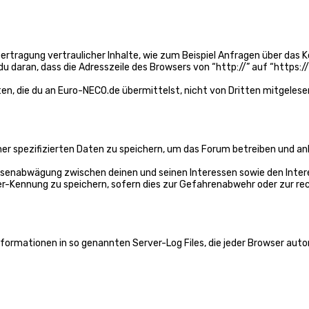
ragung vertraulicher Inhalte, wie zum Beispiel Anfragen über das Ko
u daran, dass die Adresszeile des Browsers von “http://” auf “https:/
ten, die du an Euro-NECO.de übermittelst, nicht von Dritten mitgeles
er spezifizierten Daten zu speichern, um das Forum betreiben und an
ressenabwägung zwischen deinen und seinen Interessen sowie den Inte
r-Kennung zu speichern, sofern dies zur Gefahrenabwehr oder zur rec
ormationen in so genannten Server-Log Files, die jeder Browser autom