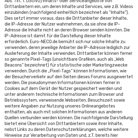
Abs. 1 lit. f. DSGVO) Inhalts- oder Serviceangebote von
Drittanbietern ein, um deren Inhalte und Services, wie z.B. Videos
einzubinden (nachfolgend einheitlich bezeichnet als “Inhalte”).
Dies setzt immer voraus, dass die Drittanbieter dieser Inhalte,
die IP-Adresse der Nutzer wahrnehmen, da sie ohne die IP-
Adresse die Inhalte nicht an deren Browser senden könnten. Die
IP-Adresse ist damit für die Darstellung dieser Inhalte
erforderlich. Euro-NECO.de bemüht sich nur solche Inhalte zu
verwenden, deren jeweilige Anbieter die IP-Adresse lediglich zur
Auslieferung der Inhalte verwenden. Drittanbieter können ferner
so genannte Pixel-Tags (unsichtbare Grafiken, auch als „Web
Beacons“ bezeichnet) für statistische oder Marketingzwecke
verwenden. Durch die „Pixel-Tags“ können Informationen, wie
der Besucherverkehr auf den Seiten dieses Forums ausgewertet
werden. Die pseudonymen Informationen können ferner in
Cookies auf dem Gerät der Nutzer gespeichert werden und
unter anderem technische Informationen zum Browser und
Betriebssystem, verweisende Webseiten, Besuchszeit sowie
weitere Angaben zur Nutzung unseres Onlineangebotes
enthalten, als auch mit solchen Informationen aus anderen
Quellen verbunden werden können. Die nachfolgende Darstellung
bietet eine Übersicht von Drittanbietern sowie ihrer Inhalte,
nebst Links zu deren Datenschutzerklärungen, welche weitere
Hinweise zur Verarbeitung von Daten und, z.T. bereits hier