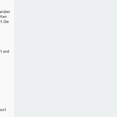
arüber
lten
t. Die
r
et und
asst