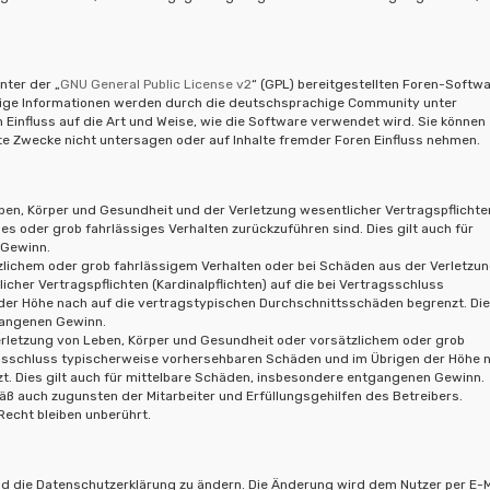
nter der „
GNU General Public License v2
“ (GPL) bereitgestellten Foren-Softw
hige Informationen werden durch die deutschsprachige Community unter
 Einfluss auf die Art und Weise, wie die Software verwendet wird. Sie können
 Zwecke nicht untersagen oder auf Inhalte fremder Foren Einfluss nehmen.
ben, Körper und Gesundheit und der Verletzung wesentlicher Vertragspflichte
ches oder grob fahrlässiges Verhalten zurückzuführen sind. Dies gilt auch für
 Gewinn.
zlichem oder grob fahrlässigem Verhalten oder bei Schäden aus der Verletzu
cher Vertragspflichten (Kardinalpflichten) auf die bei Vertragsschluss
er Höhe nach auf die vertragstypischen Durchschnittsschäden begrenzt. Dies
gangenen Gewinn.
erletzung von Leben, Körper und Gesundheit oder vorsätzlichem oder grob
ragsschluss typischerweise vorhersehbaren Schäden und im Übrigen der Höhe 
t. Dies gilt auch für mittelbare Schäden, insbesondere entgangenen Gewinn.
ß auch zugunsten der Mitarbeiter und Erfüllungsgehilfen des Betreibers.
echt bleiben unberührt.
nd die Datenschutzerklärung zu ändern. Die Änderung wird dem Nutzer per E-M