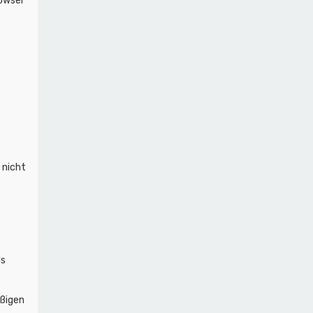
rowser
 nicht
ls
äßigen