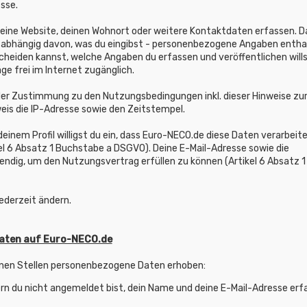
sse.
 deine Website, deinen Wohnort oder weitere Kontaktdaten erfassen. D
e - abhängig davon, was du eingibst - personenbezogene Angaben entha
tscheiden kannst, welche Angaben du erfassen und veröffentlichen wills
ge frei im Internet zugänglich.
er Zustimmung zu den Nutzungsbedingungen inkl. dieser Hinweise zu
is die IP-Adresse sowie den Zeitstempel.
deinem Profil willigst du ein, dass Euro-NECO.de diese Daten verarbeit
el 6 Absatz 1 Buchstabe a DSGVO). Deine E-Mail-Adresse sowie die
ndig, um den Nutzungsvertrag erfüllen zu können (Artikel 6 Absatz 1
jederzeit ändern.
Daten auf Euro-NECO.de
nen Stellen personenbezogene Daten erhoben:
n du nicht angemeldet bist, dein Name und deine E-Mail-Adresse erf