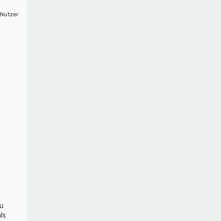
 Nutzer
u
ls