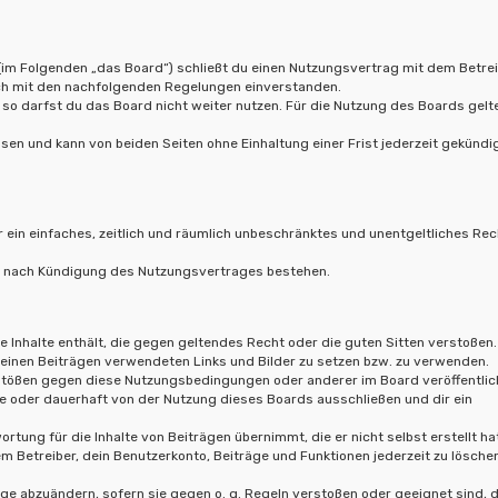
(im Folgenden „das Board“) schließt du einen Nutzungsvertrag mit dem Betre
ich mit den nachfolgenden Regelungen einverstanden.
so darfst du das Board nicht weiter nutzen. Für die Nutzung des Boards gelt
en und kann von beiden Seiten ohne Einhaltung einer Frist jederzeit gekündi
r ein einfaches, zeitlich und räumlich unbeschränktes und unentgeltliches Rec
ch nach Kündigung des Nutzungsvertrages bestehen.
ne Inhalte enthält, die gegen geltendes Recht oder die guten Sitten verstoßen.
 deinen Beiträgen verwendeten Links und Bilder zu setzen bzw. zu verwenden.
rstößen gegen diese Nutzungsbedingungen oder anderer im Board veröffentlic
e oder dauerhaft von der Nutzung dieses Boards ausschließen und dir ein
rtung für die Inhalte von Beiträgen übernimmt, die er nicht selbst erstellt ha
m Betreiber, dein Benutzerkonto, Beiträge und Funktionen jederzeit zu lösche
äge abzuändern, sofern sie gegen o. g. Regeln verstoßen oder geeignet sind,