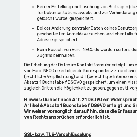
Bei der Erstellung und Löschung von Beiträgen (da
für Dokumentationszwecke und zur Verhinderung ein
gelöscht wurde, gespeichert.
Bei der Änderung zentraler Daten deines Benutzerp
gescheiterten Anmeldeversuchen wird ebenfalls f
Adresse gespeichert.
Beim Besuch von Euro-NECO.de werden seitens des H
Zugriffs beinhalten.
Die Erhebung der Daten im Kontaktformular erfolgt, um
von Euro-NECO.de erfolgende Korrespondenz zu archivieren
(rechtliche Verpflichtung) und f (berechtigte Interessen
Absatz 1 Buchstabe f DSGVO gespeichert, um einen Miss
zugleich Dritten die Möglichkeit zu geben, gegen evtl.
Hinweis: Du hast nach Art. 21 DSGVO ein Widerspruc
Artikel 6 Absatz 1 Buchstabe f DSGVO erfolgt und Gr
Wir weisen vorsorglich darauf hin, dass die Erfass
von Rechtsansprüchen erforderlich ist.
SSL- bzw. TLS-Verschlüsselung