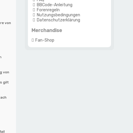
BBCode-Anleitung
Forenregeln
Nutzungsbedingungen
Datenschutzerklärung
are von
Merchandise
Fan-Shop
n
ng von
 gilt
nach
ail