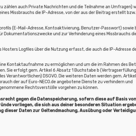
zu zählen auch Private Nachrichten und die Teilnahme an Umfragen) w
es Missbrauchs die IP-Adresse, von der aus der Beitrag erstellt bzw.
rofils (E-Mail-Adresse, Kontoaktivierung, Benutzer-Passwort) sowie 
ür Dokumentationszwecke und zur Verhinderung eines Missbrauchs die
osters Logfiles über die Nutzung erfasst, die auch die IP-Adresse d
 eine Kontaktaufnahme zu ermöglichen und um die im Rahmen des Bet
. Sie erfolgt gem. Artikel 6 Absatz 1 Buchstabe b (Vertragserfüllung)
 des Verantwortlichen) DSGVO. Die weiteren Daten werden gem. Artikel
brauch der auf Euro-NECO.de angebotene Dienste zu verhindern und
 vorgenommene Rechtsverstöße vorgehen zu können.
hsrecht gegen die Datenspeicherung, sofern diese auf Basis vo
ünde vorliegen, die sich aus deiner besonderen Situation ergeb
ung dieser Daten zur Geltendmachung, Ausübung oder Verteidig