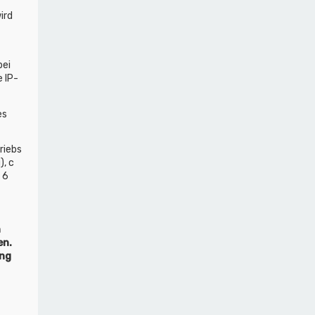
ird
bei
 IP-
es
riebs
, c
 6
n
en.
ung