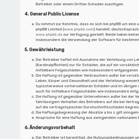
Betreiber oder einem Dritten Schaden zuzufügen.
4. General Public License
Du nimmst zur Kenntnis, dass es sich bei phpBB um eine u
phpBB Limited (
www.phpbb.com
) handelt; deutschsprac
www.phpbb.de
zur Verfügung gestellt. Beide haben keinen
insbesondere die Verwendung der Software für bestimmte
5. Gewährleistung
Der Betreiber haftet mit Ausnahme der Verletzung von Le
(Kardinalpflichten) nur für Schäden, die auf ein vorsätzli
mittelbare Folgeschäden wie insbesondere entgangenen
Die Haftung ist gegenüber Verbrauchern außer bei vorsät
Leben, Körper und Gesundheit und der Verletzung wesentli
typischerweise vorhersehbaren Schäden und im übrigen d
auch für mittelbare Folgeschäden wie insbesondere ent
Die Haftung ist gegenüber Unternehmern außer bei der V
fahrlässigem Verhalten des Betreibers auf die bei Vert
auf die vertragstypischen Durchschnittsschäden begrenz
Die Haftungsbegrenzung der Absätze a bis c gilt sinngemä
Ansprüche für eine Haftung aus zwingendem nationalem R
6. Änderungsvorbehalt
Der Betreiber ist berechtigt, die Nutzungsbedingungen u