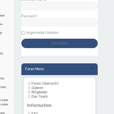
iber
Passwort:
en
Angemeldet bleiben
gt
ht,
Foren Menü
 Du
Foren-Übersicht
hten
Galerie
Mitglieder
Das Team
t oder
n oder
Information
 dem
FAQ