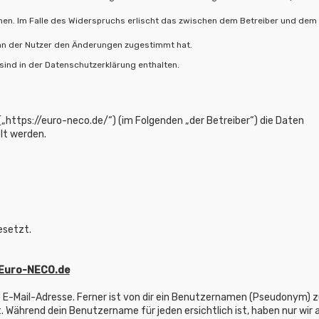
hen. Im Falle des Widerspruchs erlischt das zwischen dem Betreiber und dem
enn der Nutzer den Änderungen zugestimmt hat.
ind in der Datenschutzerklärung enthalten.
(„https://euro-neco.de/“) (im Folgenden „der Betreiber“) die Daten
lt werden.
esetzt.
 Euro-NECO.de
 E-Mail-Adresse. Ferner ist von dir ein Benutzernamen (Pseudonym) z
t. Während dein Benutzername für jeden ersichtlich ist, haben nur wir a