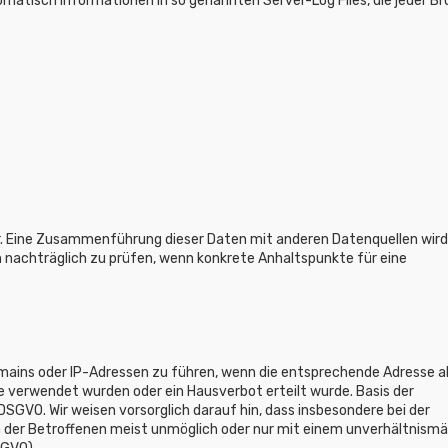
matisch Informationen in so genannten Server-Log Files, die jeder B
. Eine Zusammenführung dieser Daten mit anderen Datenquellen wird
 nachträglich zu prüfen, wenn konkrete Anhaltspunkte für eine
Domains oder IP-Adressen zu führen, wenn die entsprechende Adresse a
 verwendet wurden oder ein Hausverbot erteilt wurde. Basis der
DSGVO. Wir weisen vorsorglich darauf hin, dass insbesondere bei der
 der Betroffenen meist unmöglich oder nur mit einem unverhältnism