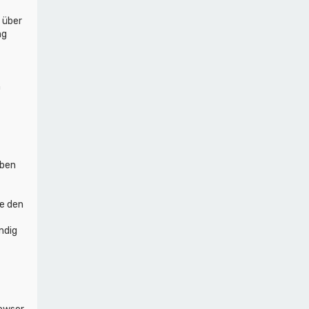
 über
ng
n
iben
ie den
ndig