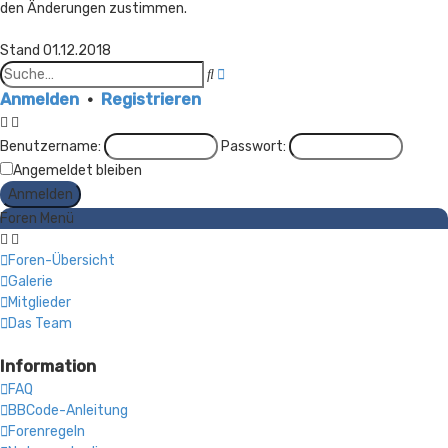
den Änderungen zustimmen.
Stand 01.12.2018
Erweiterte
Suche
Suche
Anmelden
•
Registrieren
Benutzername:
Passwort:
Angemeldet bleiben
Foren Menü
Foren-Übersicht
Galerie
Mitglieder
Das Team
Information
FAQ
BBCode-Anleitung
Forenregeln