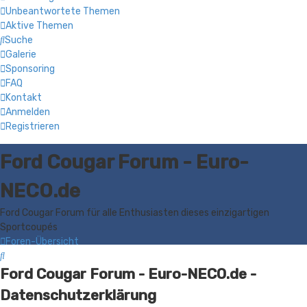
Unbeantwortete Themen
Aktive Themen
Suche
Galerie
Sponsoring
FAQ
Kontakt
Anmelden
Registrieren
Ford Cougar Forum - Euro-
NECO.de
Ford Cougar Forum für alle Enthusiasten dieses einzigartigen
Sportcoupés
Foren-Übersicht
Suche
Ford Cougar Forum - Euro-NECO.de -
Datenschutzerklärung