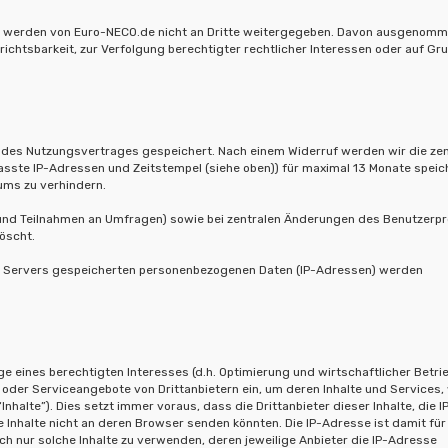
aten werden von Euro-NECO.de nicht an Dritte weitergegeben. Davon ausgenom
ichtsbarkeit, zur Verfolgung berechtigter rechtlicher Interessen oder auf Gr
 des Nutzungsvertrages gespeichert. Nach einem Widerruf werden wir die zen
asste IP-Adressen und Zeitstempel (siehe oben)) für maximal 13 Monate speic
ums zu verhindern.
en und Teilnahmen an Umfragen) sowie bei zentralen Änderungen des Benutzerpro
öscht.
es Servers gespeicherten personenbezogenen Daten (IP-Adressen) werden
 eines berechtigten Interesses (d.h. Optimierung und wirtschaftlicher Betri
s- oder Serviceangebote von Drittanbietern ein, um deren Inhalte und Services,
Inhalte”). Dies setzt immer voraus, dass die Drittanbieter dieser Inhalte, die I
Inhalte nicht an deren Browser senden könnten. Die IP-Adresse ist damit für
ch nur solche Inhalte zu verwenden, deren jeweilige Anbieter die IP-Adresse