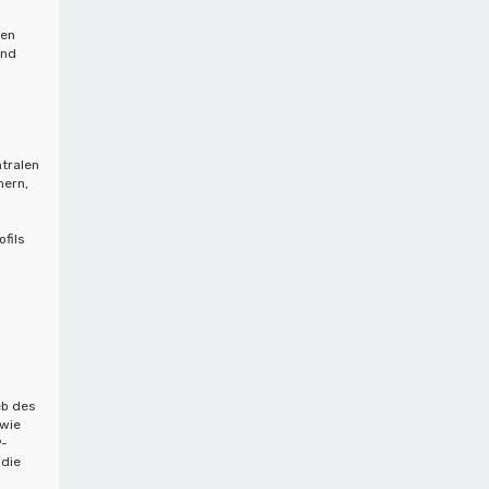
men
und
tralen
hern,
fils
eb des
 wie
P-
 die