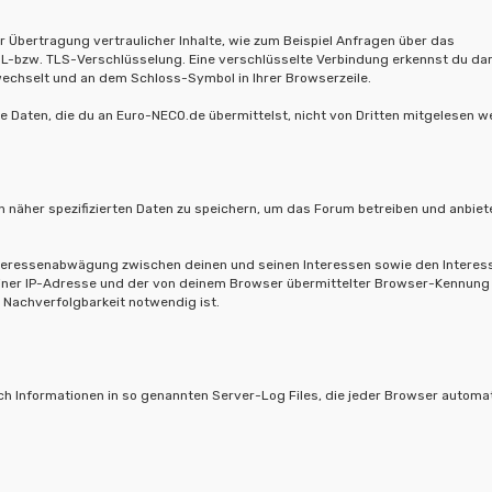
Übertragung vertraulicher Inhalte, wie zum Beispiel Anfragen über das
SSL-bzw. TLS-Verschlüsselung. Eine verschlüsselte Verbindung erkennst du dar
 wechselt und an dem Schloss-Symbol in Ihrer Browserzeile.
ie Daten, die du an Euro-NECO.de übermittelst, nicht von Dritten mitgelesen w
 näher spezifizierten Daten zu speichern, um das Forum betreiben und anbiet
Interessenabwägung zwischen deinen und seinen Interessen sowie den Interes
deiner IP-Adresse und der von deinem Browser übermittelter Browser-Kennung
 Nachverfolgbarkeit notwendig ist.
h Informationen in so genannten Server-Log Files, die jeder Browser automa