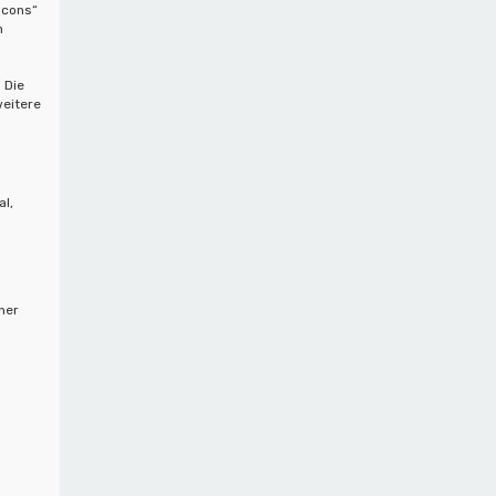
acons“
n
 Die
weitere
al,
ner