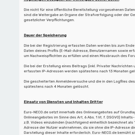
Die nicht für eine öffentliche Bereitstellung vorgesehenen D
sind die Weitergabe an Organe der Strafverfolgung oder der Ger
gesetzlicher Verpflichtungen.
Dauer der Speicherung
Die bei der Registrierung erfassten Daten werden bis zum Ende
Daten deines Profils (E-Mail-Adresse, Benutzernamen sowie erf
um Nachweispflichten zu erfüllen und einen Missbrauch des For
Die bei der Erstellung eines Beitrags (inkl. Privater Nachricht
erfassten IP-Adressen werden spätestens nach 13 Monaten gel
Die gescheiterten Anmeldeversuche und die in den Logfiles d
spätestens nach 4 Monaten gelöscht.
Einsatz von Diensten und Inhalten Dritter
Euro-NECO.de setzt innerhalb des Onlineangebotes auf Grundlage
Onlineangebotes im Sinne des Art. 6 Abs. 1 lit. f. DSGVO) Inhalt
z.B. Videos einzubinden (nachfolgend einheitlich bezeichnet als “
Adresse der Nutzer wahrnehmen, da sie ohne die IP-Adresse die 
Darstellung dieser Inhalte erforderlich. Euro-NECO.de bemüht si