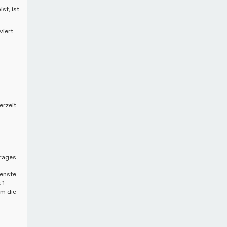
st, ist
viert
erzeit
trages
ienste
 1
um die