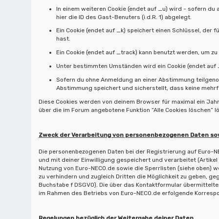
In einem weiteren Cookie (endet auf _u) wird - sofern du 
hier die ID des Gast-Benuters (i.d.R. 1) abgelegt.
Ein Cookie (endet auf _k) speichert einen Schlüssel, der 
hast.
Ein Cookie (endet auf _track) kann benutzt werden, um zu
Unter bestimmten Umständen wird ein Cookie (endet auf _l
Sofern du ohne Anmeldung an einer Abstimmung teilgenomm
Abstimmung speichert und sicherstellt, dass keine mehr
Diese Cookies werden von deinem Browser für maximal ein Jahr g
über die im Forum angebotene Funktion “Alle Cookies löschen” 
Zweck der Verarbeitung von personenbezogenen Daten sow
Die personenbezogenen Daten bei der Registrierung auf Euro-N
und mit deiner Einwilligung gespeichert und verarbeitet (Artik
Nutzung von Euro-NECO.de sowie die Sperrlisten (siehe oben) 
zu verhindern und zugleich Dritten die Möglichkeit zu geben, g
Buchstabe f DSGVO). Die über das Kontaktformular übermittelt
im Rahmen des Betriebs von Euro-NECO.de erfolgende Korrespond
Regelungen bezüglich der Weitergabe deiner Daten