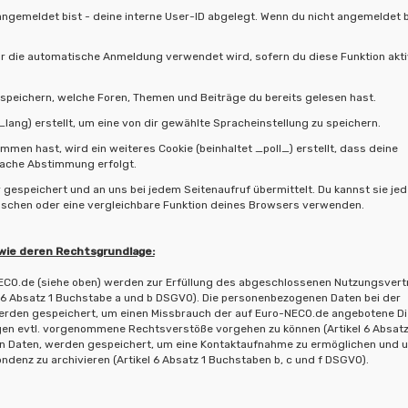
angemeldet bist - deine interne User-ID abgelegt. Wenn du nicht angemeldet bi
für die automatische Anmeldung verwendet wird, sofern du diese Funktion akti
 speichern, welche Foren, Themen und Beiträge du bereits gelesen hast.
ang) erstellt, um eine von dir gewählte Spracheinstellung zu speichern.
en hast, wird ein weiteres Cookie (beinhaltet _poll_) erstellt, dass deine
fache Abstimmung erfolgt.
espeichert und an uns bei jedem Seitenaufruf übermittelt. Du kannst sie jed
löschen oder eine vergleichbare Funktion deines Browsers verwenden.
ie deren Rechtsgrundlage:
ECO.de (siehe oben) werden zur Erfüllung des abgeschlossenen Nutzungsver
el 6 Absatz 1 Buchstabe a und b DSGVO). Die personenbezogenen Daten bei der
werden gespeichert, um einen Missbrauch der auf Euro-NECO.de angebotene D
egen evtl. vorgenommene Rechtsverstöße vorgehen zu können (Artikel 6 Absatz
en Daten, werden gespeichert, um eine Kontaktaufnahme zu ermöglichen und 
enz zu archivieren (Artikel 6 Absatz 1 Buchstaben b, c und f DSGVO).