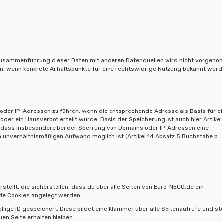
 Zusammenführung dieser Daten mit anderen Datenquellen wird nicht vorgen
en, wenn konkrete Anhaltspunkte für eine rechtswidrige Nutzung bekannt werd
 oder IP-Adressen zu führen, wenn die entsprechende Adresse als Basis für e
r ein Hausverbot erteilt wurde. Basis der Speicherung ist auch hier Artikel
, dass insbesondere bei der Sperrung von Domains oder IP-Adressen eine
m unverhältnismäßigen Aufwand möglich ist (Artikel 14 Absatz 5 Buchstabe b
llt, die sicherstellen, dass du über alle Seiten von Euro-NECO.de ein
nde Cookies angelegt werden:
llige ID gespeichert. Diese bildet eine Klammer über alle Seitenaufrufe und ste
uen Seite erhalten bleiben.