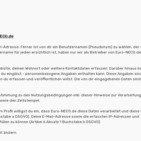
NECO.de
-Adresse. Ferner ist von dir ein Benutzernamen (Pseudonym) zu wählen, der 
rname für jeden ersichtlich ist, haben nur wir als Betreiber von Euro-NECO.de
Website, deinen Wohnort oder weitere Kontaktdaten erfassen. Darüber hinaus k
as du eingibst - personenbezogene Angaben enthalten kann. Diese Angaben sin
n du erfassen und veröffentlichen willst. Die von dir eingegebenen Daten sind
timmung zu den Nutzungsbedingungen inkl. dieser Hinweise zur Verarbeitun
owie den Zeitstempel.
m Profil willigst du ein, dass Euro-NECO.de diese Daten verarbeitet und diese
uchstabe a DSGVO). Deine E-Mail-Adresse sowie die erfassten IP-Adressen und
llen zu können (Artikel 6 Absatz 1 Buchstabe b DSGVO).
it ändern.