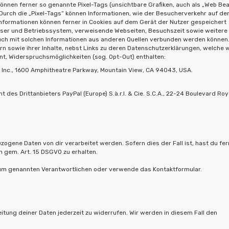
 können ferner so genannte Pixel-Tags (unsichtbare Grafiken, auch als „Web Be
Durch die „Pixel-Tags“ können Informationen, wie der Besucherverkehr auf de
ormationen können ferner in Cookies auf dem Gerät der Nutzer gespeichert
ser und Betriebssystem, verweisende Webseiten, Besuchszeit sowie weitere
uch mit solchen Informationen aus anderen Quellen verbunden werden können.
rn sowie ihrer Inhalte, nebst Links zu deren Datenschutzerklärungen, welche 
nnt, Widerspruchsmöglichkeiten (sog. Opt-Out) enthalten:
e Inc., 1600 Amphitheatre Parkway, Mountain View, CA 94043, USA.
es Drittanbieters PayPal (Europe) S.à.r.l. & Cie. S.C.A., 22-24 Boulevard Roy
ogene Daten von dir verarbeitet werden. Sofern dies der Fall ist, hast du fer
 gem. Art. 15 DSGVO zu erhalten.
sum genannten Verantwortlichen oder verwende das Kontaktformular.
itung deiner Daten jederzeit zu widerrufen. Wir werden in diesem Fall den