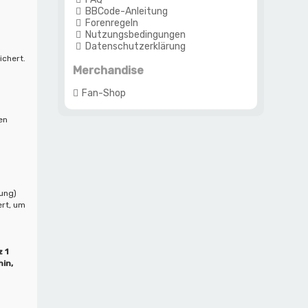
BBCode-Anleitung
Forenregeln
Nutzungsbedingungen
Datenschutzerklärung
ichert.
Merchandise
Fan-Shop
en
tung)
ert, um
 1
in,