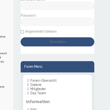
Passwort:
Angemeldet bleiben
eine
annst
d
 im
Foren Menü
g
Foren-Übersicht
Galerie
 wie
Mitglieder
Das Team
Information
FAQ