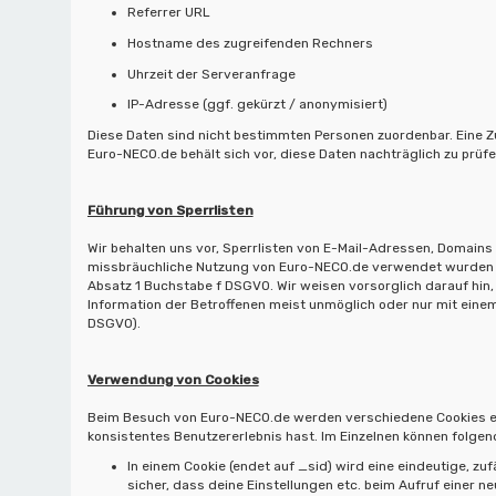
Referrer URL
Hostname des zugreifenden Rechners
Uhrzeit der Serveranfrage
IP-Adresse (ggf. gekürzt / anonymisiert)
Diese Daten sind nicht bestimmten Personen zuordenbar. Eine
Euro-NECO.de behält sich vor, diese Daten nachträglich zu prüf
Führung von Sperrlisten
Wir behalten uns vor, Sperrlisten von E-Mail-Adressen, Domains
missbräuchliche Nutzung von Euro-NECO.de verwendet wurden ode
Absatz 1 Buchstabe f DSGVO. Wir weisen vorsorglich darauf hin
Information der Betroffenen meist unmöglich oder nur mit eine
DSGVO).
Verwendung von Cookies
Beim Besuch von Euro-NECO.de werden verschiedene Cookies erste
konsistentes Benutzererlebnis hast. Im Einzelnen können folge
In einem Cookie (endet auf _sid) wird eine eindeutige, zufä
sicher, dass deine Einstellungen etc. beim Aufruf einer ne