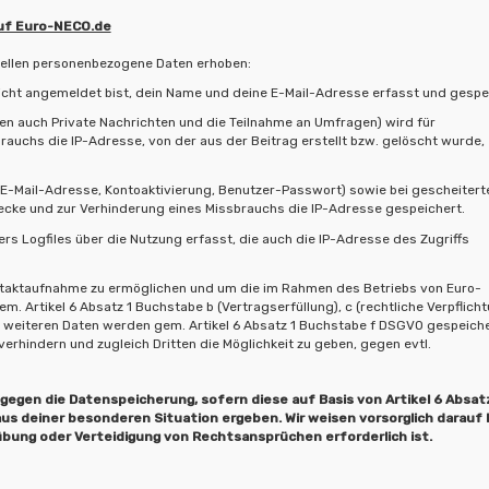
uf Euro-NECO.de
ellen personenbezogene Daten erhoben:
cht angemeldet bist, dein Name und deine E-Mail-Adresse erfasst und gespe
en auch Private Nachrichten und die Teilnahme an Umfragen) wird für
uchs die IP-Adresse, von der aus der Beitrag erstellt bzw. gelöscht wurde,
 (E-Mail-Adresse, Kontoaktivierung, Benutzer-Passwort) sowie bei gescheitert
ke und zur Verhinderung eines Missbrauchs die IP-Adresse gespeichert.
 Logfiles über die Nutzung erfasst, die auch die IP-Adresse des Zugriffs
ontaktaufnahme zu ermöglichen und um die im Rahmen des Betriebs von Euro-
. Artikel 6 Absatz 1 Buchstabe b (Vertragserfüllung), c (rechtliche Verpflich
e weiteren Daten werden gem. Artikel 6 Absatz 1 Buchstabe f DSGVO gespeich
rhindern und zugleich Dritten die Möglichkeit zu geben, gegen evtl.
gegen die Datenspeicherung, sofern diese auf Basis von Artikel 6 Absatz
us deiner besonderen Situation ergeben. Wir weisen vorsorglich darauf h
bung oder Verteidigung von Rechtsansprüchen erforderlich ist.