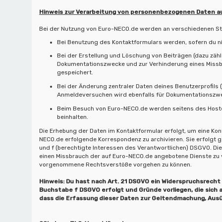
Hinweis zur Verarbeitung von personenbezogenen Daten a
Bei der Nutzung von Euro-NECO.de werden an verschiedenen St
Bei Benutzung des Kontaktformulars werden, sofern du ni
Bei der Erstellung und Löschung von Beiträgen (dazu zähl
Dokumentationszwecke und zur Verhinderung eines Missbra
gespeichert.
Bei der Änderung zentraler Daten deines Benutzerprofils
Anmeldeversuchen wird ebenfalls für Dokumentationszwec
Beim Besuch von Euro-NECO.de werden seitens des Hosters
beinhalten.
Die Erhebung der Daten im Kontaktformular erfolgt, um eine K
NECO.de erfolgende Korrespondenz zu archivieren. Sie erfolgt gem
und f (berechtigte Interessen des Verantwortlichen) DSGVO. Di
einen Missbrauch der auf Euro-NECO.de angebotene Dienste zu ve
vorgenommene Rechtsverstöße vorgehen zu können.
Hinweis: Du hast nach Art. 21 DSGVO ein Widerspruchsrecht 
Buchstabe f DSGVO erfolgt und Gründe vorliegen, die sich a
dass die Erfassung dieser Daten zur Geltendmachung, Ausü