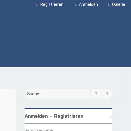
Registrieren
Anmelden
Galerie
Suche
Erweiterte
Anmelden
•
Registrieren
Benutzername: