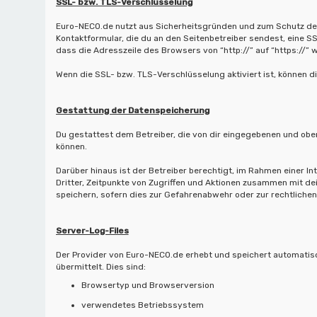
SSL- bzw. TLS-Verschlüsselung
Euro-NECO.de nutzt aus Sicherheitsgründen und zum Schutz der 
Kontaktformular, die du an den Seitenbetreiber sendest, eine 
dass die Adresszeile des Browsers von “http://” auf “https://”
Wenn die SSL- bzw. TLS-Verschlüsselung aktiviert ist, können d
Gestattung der Datenspeicherung
Du gestattest dem Betreiber, die von dir eingegebenen und oben
können.
Darüber hinaus ist der Betreiber berechtigt, im Rahmen einer 
Dritter, Zeitpunkte von Zugriffen und Aktionen zusammen mit 
speichern, sofern dies zur Gefahrenabwehr oder zur rechtlichen
Server-Log-Files
Der Provider von Euro-NECO.de erhebt und speichert automatisc
übermittelt. Dies sind:
Browsertyp und Browserversion
verwendetes Betriebssystem