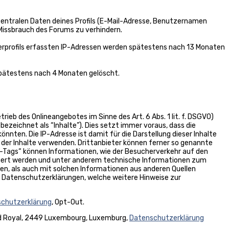
zentralen Daten deines Profils (E-Mail-Adresse, Benutzernamen
Missbrauch des Forums zu verhindern.
tzerprofils erfassten IP-Adressen werden spätestens nach 13 Monaten
spätestens nach 4 Monaten gelöscht.
ieb des Onlineangebotes im Sinne des Art. 6 Abs. 1 lit. f. DSGVO)
bezeichnet als “Inhalte”). Dies setzt immer voraus, dass die
önnten. Die IP-Adresse ist damit für die Darstellung dieser Inhalte
ng der Inhalte verwenden. Drittanbieter können ferner so genannte
l-Tags“ können Informationen, wie der Besucherverkehr auf den
chert werden und unter anderem technische Informationen zum
n, als auch mit solchen Informationen aus anderen Quellen
en Datenschutzerklärungen, welche weitere Hinweise zur
chutzerklärung
, Opt-Out.
vard Royal, 2449 Luxembourg, Luxemburg,
Datenschutzerklärung