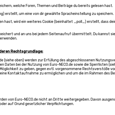
ichern, welche Foren, Themen und Beiträge du bereits gelesen hast.
 erstellt, um eine von dir gewählte Spracheinstellung zu speichern.
ast, wird ein weiteres Cookie (beinhaltet _poll_) erstellt, dass de
ichert und an uns bei jedem Seitenaufruf übermittelt. Du kannst sie
 verwenden.
deren Rechtsgrundlage:
e (siehe oben) werden zur Erfüllung des abgeschlossenen Nutzungsver
en Daten bei der Nutzung von Euro-NECO.de sowie die Sperrlisten (sie
 Möglichkeit zu geben, gegen evtl. vorgenommene Rechtsverstöße vor
 eine Kontaktaufnahme zu ermöglichen und um die im Rahmen des Bet
werden von Euro-NECO.de nicht an Dritte weitergegeben. Davon ausge
 oder auf Grund gesetzlicher Verpflichtungen.