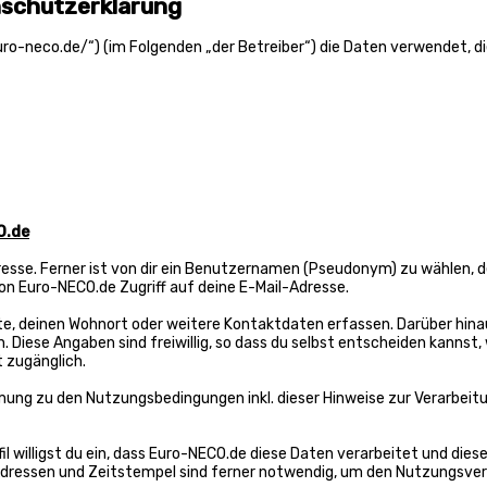
nschutzerklärung
/euro-neco.de/“) (im Folgenden „der Betreiber“) die Daten verwendet
O.de
sse. Ferner ist von dir ein Benutzernamen (Pseudonym) zu wählen, der
von Euro-NECO.de Zugriff auf deine E-Mail-Adresse.
te, deinen Wohnort oder weitere Kontaktdaten erfassen. Darüber hinau
iese Angaben sind freiwillig, so dass du selbst entscheiden kannst, w
t zugänglich.
ung zu den Nutzungsbedingungen inkl. dieser Hinweise zur Verarbeit
fil willigst du ein, dass Euro-NECO.de diese Daten verarbeitet und dies
dressen und Zeitstempel sind ferner notwendig, um den Nutzungsvert