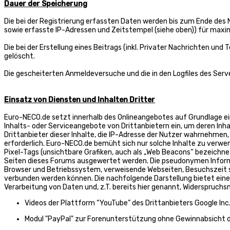
Dauer der Speicherung
Die bei der Registrierung erfassten Daten werden bis zum Ende des
sowie erfasste IP-Adressen und Zeitstempel (siehe oben)) für maxi
Die bei der Erstellung eines Beitrags (inkl. Privater Nachrichten 
gelöscht.
Die gescheiterten Anmeldeversuche und die in den Logfiles des Se
Einsatz von Diensten und Inhalten Dritter
Euro-NECO.de setzt innerhalb des Onlineangebotes auf Grundlage eine
Inhalts- oder Serviceangebote von Drittanbietern ein, um deren Inhal
Drittanbieter dieser Inhalte, die IP-Adresse der Nutzer wahrnehmen, 
erforderlich. Euro-NECO.de bemüht sich nur solche Inhalte zu verwen
Pixel-Tags (unsichtbare Grafiken, auch als „Web Beacons“ bezeichn
Seiten dieses Forums ausgewertet werden. Die pseudonymen Inform
Browser und Betriebssystem, verweisende Webseiten, Besuchszeit s
verbunden werden können. Die nachfolgende Darstellung bietet eine 
Verarbeitung von Daten und, z.T. bereits hier genannt, Widerspruchs
Videos der Plattform “YouTube” des Drittanbieters Google In
Modul "PayPal" zur Forenunterstützung ohne Gewinnabsicht des