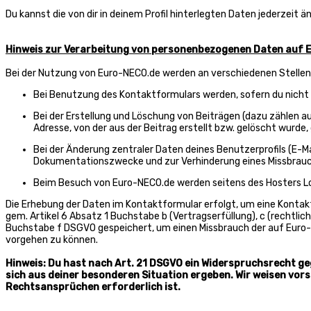
Du kannst die von dir in deinem Profil hinterlegten Daten jederzeit ä
Hinweis zur Verarbeitung von personenbezogenen Daten auf
Bei der Nutzung von Euro-NECO.de werden an verschiedenen Stelle
Bei Benutzung des Kontaktformulars werden, sofern du nicht 
Bei der Erstellung und Löschung von Beiträgen (dazu zählen 
Adresse, von der aus der Beitrag erstellt bzw. gelöscht wurde,
Bei der Änderung zentraler Daten deines Benutzerprofils (E-
Dokumentationszwecke und zur Verhinderung eines Missbrauch
Beim Besuch von Euro-NECO.de werden seitens des Hosters Logf
Die Erhebung der Daten im Kontaktformular erfolgt, um eine Konta
gem. Artikel 6 Absatz 1 Buchstabe b (Vertragserfüllung), c (rechtli
Buchstabe f DSGVO gespeichert, um einen Missbrauch der auf Euro-
vorgehen zu können.
Hinweis: Du hast nach Art. 21 DSGVO ein Widerspruchsrecht ge
sich aus deiner besonderen Situation ergeben. Wir weisen vor
Rechtsansprüchen erforderlich ist.