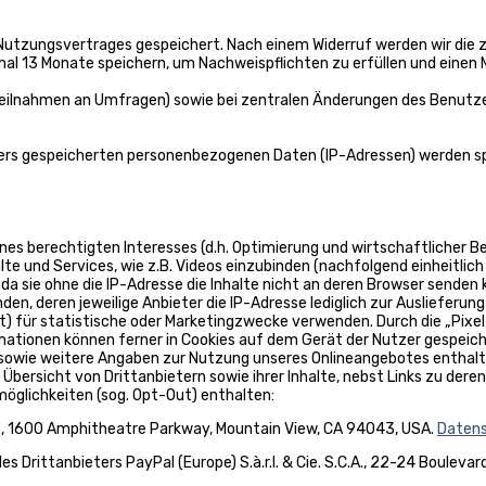
 Nutzungsvertrages gespeichert. Nach einem Widerruf werden wir die 
mal 13 Monate speichern, um Nachweispflichten zu erfüllen und einen 
und Teilnahmen an Umfragen) sowie bei zentralen Änderungen des Benu
rvers gespeicherten personenbezogenen Daten (IP-Adressen) werden 
s berechtigten Interesses (d.h. Optimierung und wirtschaftlicher Betr
te und Services, wie z.B. Videos einzubinden (nachfolgend einheitlich 
da sie ohne die IP-Adresse die Inhalte nicht an deren Browser senden k
den, deren jeweilige Anbieter die IP-Adresse lediglich zur Auslieferu
et) für statistische oder Marketingzwecke verwenden. Durch die „Pixe
ationen können ferner in Cookies auf dem Gerät der Nutzer gespei
owie weitere Angaben zur Nutzung unseres Onlineangebotes enthalte
Übersicht von Drittanbietern sowie ihrer Inhalte, nebst Links zu der
möglichkeiten (sog. Opt-Out) enthalten:
c., 1600 Amphitheatre Parkway, Mountain View, CA 94043, USA.
Datens
 Drittanbieters PayPal (Europe) S.à.r.l. & Cie. S.C.A., 22-24 Boule