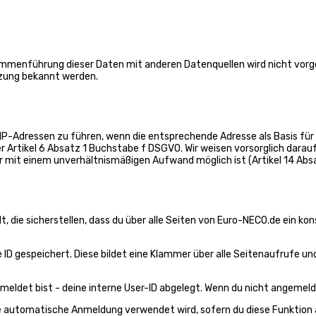
mmenführung dieser Daten mit anderen Datenquellen wird nicht vorg
tzung bekannt werden.
er IP-Adressen zu führen, wenn die entsprechende Adresse als Basis 
er Artikel 6 Absatz 1 Buchstabe f DSGVO. Wir weisen vorsorglich darau
r mit einem unverhältnismäßigen Aufwand möglich ist (Artikel 14 Ab
 die sicherstellen, dass du über alle Seiten von Euro-NECO.de ein ko
e ID gespeichert. Diese bildet eine Klammer über alle Seitenaufrufe und
eldet bist - deine interne User-ID abgelegt. Wenn du nicht angemeldet b
die automatische Anmeldung verwendet wird, sofern du diese Funktion a