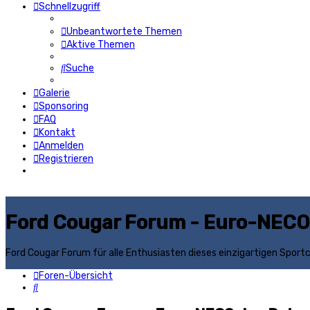
Schnellzugriff
Unbeantwortete Themen
Aktive Themen
Suche
Galerie
Sponsoring
FAQ
Kontakt
Anmelden
Registrieren
Ford Cougar Forum - Euro-NECO
Ford Cougar Forum für alle Enthusiasten dieses einzigartigen Sport
Foren-Übersicht
Suche