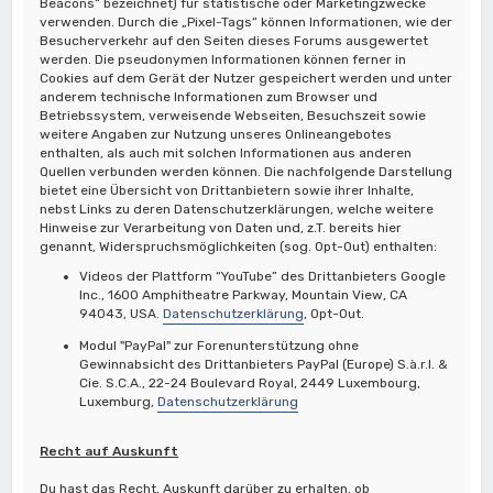
Beacons“ bezeichnet) für statistische oder Marketingzwecke
verwenden. Durch die „Pixel-Tags“ können Informationen, wie der
Besucherverkehr auf den Seiten dieses Forums ausgewertet
werden. Die pseudonymen Informationen können ferner in
Cookies auf dem Gerät der Nutzer gespeichert werden und unter
anderem technische Informationen zum Browser und
Betriebssystem, verweisende Webseiten, Besuchszeit sowie
weitere Angaben zur Nutzung unseres Onlineangebotes
enthalten, als auch mit solchen Informationen aus anderen
Quellen verbunden werden können. Die nachfolgende Darstellung
bietet eine Übersicht von Drittanbietern sowie ihrer Inhalte,
nebst Links zu deren Datenschutzerklärungen, welche weitere
Hinweise zur Verarbeitung von Daten und, z.T. bereits hier
genannt, Widerspruchsmöglichkeiten (sog. Opt-Out) enthalten:
Videos der Plattform “YouTube” des Drittanbieters Google
Inc., 1600 Amphitheatre Parkway, Mountain View, CA
94043, USA.
Datenschutzerklärung
, Opt-Out.
Modul "PayPal" zur Forenunterstützung ohne
Gewinnabsicht des Drittanbieters PayPal (Europe) S.à.r.l. &
Cie. S.C.A., 22-24 Boulevard Royal, 2449 Luxembourg,
Luxemburg,
Datenschutzerklärung
Recht auf Auskunft
Du hast das Recht, Auskunft darüber zu erhalten, ob