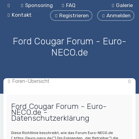
Sponsoring
FAQ
Galerie
Kontakt
Registrieren
Anmelden
Ford Cougar Forum - Euro-
NECO.de
S
Foren-Übersicht
u
c
Ford Cougar Forum - Euro-
h
NECO.de -
e
Datenschutzerklärung
Diese Richtlinie beschreibt, wie das Forum Euro-NECO.de
(„https://euro-neco.de/“) (im Folgenden „der Betreiber“) die