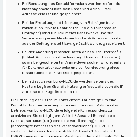
Bei Benutzung des Kontaktformulars werden, sofern du
nicht angemeldet bist, dein Name und deine E-Mail-
Adresse erfasst und gespeichert.
Bei der Erstellung und Löschung von Beiträgen (dazu
zählen auch Private Nachrichten und die Teilnahme an
Umfragen) wird für Dokumentationszwecke und zur
Verhinderung eines Missbrauchs die IP-Adresse, von der
aus der Beitrag erstellt bzw. gelöscht wurde, gespeichert.
Bei der Änderung zentraler Daten deines Benutzerprofils
(E-Mail-Adresse, Kontoaktivierung, Benutzer-Passwort)
sowie bei gescheiterten Anmeldeversuchen wird ebenfalls
für Dokumentationszwecke und zur Verhinderung eines
Missbrauchs die IP-Adresse gespeichert.
Beim Besuch von Euro-NECO.de werden seitens des
Hosters Logfiles über die Nutzung erfasst, die auch die IP-
Adresse des Zugriffs beinhalten.
Die Erhebung der Daten im Kontaktformular erfolgt, um eine
Kontaktaufnahme zu ermöglichen und um die im Rahmen des
Betriebs von Euro-NECO.de erfolgende Korrespondenz zu
archivieren. Sie erfolgt gem. Artikel 6 Absatz 1 Buchstabe b
(Vertragserfüllung), c (rechtliche Verpflichtung) und f
(berechtigte Interessen des Verantwortlichen) DSGVO. Die
weiteren Daten werden gem. Artikel 6 Absatz 1 Buchstabe f
DSGVO gespeichert, um einen Missbrauch der auf Euro-NECO.de