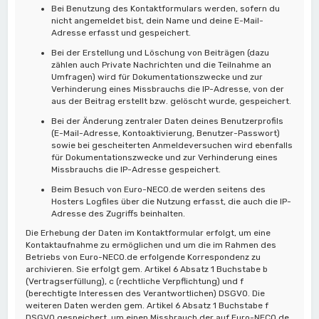
Bei Benutzung des Kontaktformulars werden, sofern du
nicht angemeldet bist, dein Name und deine E-Mail-
Adresse erfasst und gespeichert.
Bei der Erstellung und Löschung von Beiträgen (dazu
zählen auch Private Nachrichten und die Teilnahme an
Umfragen) wird für Dokumentationszwecke und zur
Verhinderung eines Missbrauchs die IP-Adresse, von der
aus der Beitrag erstellt bzw. gelöscht wurde, gespeichert.
Bei der Änderung zentraler Daten deines Benutzerprofils
(E-Mail-Adresse, Kontoaktivierung, Benutzer-Passwort)
sowie bei gescheiterten Anmeldeversuchen wird ebenfalls
für Dokumentationszwecke und zur Verhinderung eines
Missbrauchs die IP-Adresse gespeichert.
Beim Besuch von Euro-NECO.de werden seitens des
Hosters Logfiles über die Nutzung erfasst, die auch die IP-
Adresse des Zugriffs beinhalten.
Die Erhebung der Daten im Kontaktformular erfolgt, um eine
Kontaktaufnahme zu ermöglichen und um die im Rahmen des
Betriebs von Euro-NECO.de erfolgende Korrespondenz zu
archivieren. Sie erfolgt gem. Artikel 6 Absatz 1 Buchstabe b
(Vertragserfüllung), c (rechtliche Verpflichtung) und f
(berechtigte Interessen des Verantwortlichen) DSGVO. Die
weiteren Daten werden gem. Artikel 6 Absatz 1 Buchstabe f
DSGVO gespeichert, um einen Missbrauch der auf Euro-NECO.de