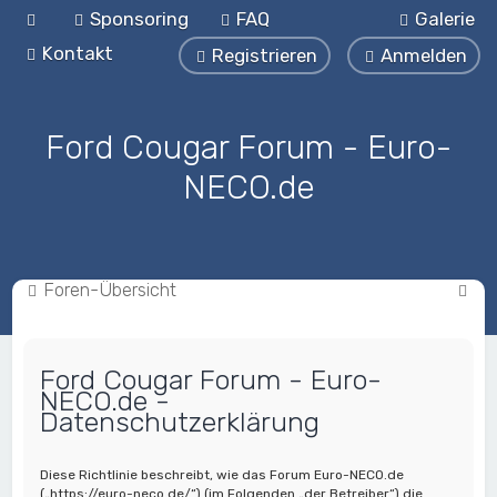
Sponsoring
FAQ
Galerie
Kontakt
Registrieren
Anmelden
Ford Cougar Forum - Euro-
NECO.de
S
Foren-Übersicht
u
c
Ford Cougar Forum - Euro-
h
NECO.de -
e
Datenschutzerklärung
Diese Richtlinie beschreibt, wie das Forum Euro-NECO.de
(„https://euro-neco.de/“) (im Folgenden „der Betreiber“) die