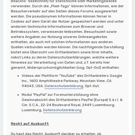
Beacons“ bezeichnet) für statistische oder Marketingzwecke
verwenden. Durch die „Pixel-Tags“ können Informationen, wie der
Besucherverkehr auf den Seiten dieses Forums ausgewertet
werden. Die pseudonymen Informationen können ferner in
Cookies auf dem Gerät der Nutzer gespeichert werden und unter
anderem technische Informationen zum Browser und
Betriebssystem, verweisende Webseiten, Besuchszeit sowie
weitere Angaben zur Nutzung unseres Onlineangebotes
enthalten, als auch mit solchen Informationen aus anderen
Quellen verbunden werden können. Die nachfolgende Darstellung
bietet eine Übersicht von Drittanbietern sowie ihrer Inhalte,
nebst Links zu deren Datenschutzerklärungen, welche weitere
Hinweise zur Verarbeitung von Daten und, z.T. bereits hier
genannt, Widerspruchsmöglichkeiten (sog. Opt-Out) enthalten:
Videos der Plattform “YouTube” des Drittanbieters Google
Inc., 1600 Amphitheatre Parkway, Mountain View, CA
94043, USA.
Datenschutzerklärung
, Opt-Out.
Modul "PayPal" zur Forenunterstützung ohne
Gewinnabsicht des Drittanbieters PayPal (Europe) S.à.r.l. &
Cie. S.C.A., 22-24 Boulevard Royal, 2449 Luxembourg,
Luxemburg,
Datenschutzerklärung
Recht auf Auskunft
Du hast das Recht, Auskunft darüber zu erhalten, ob