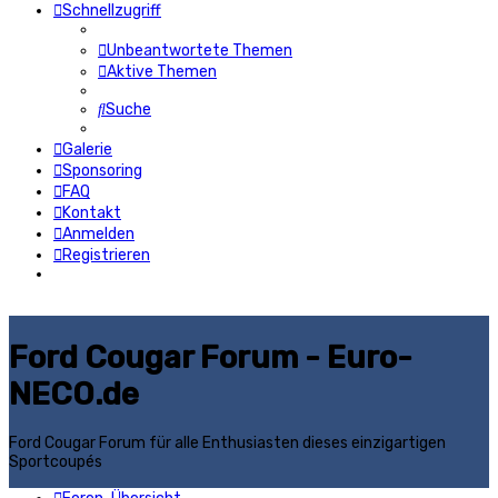
Schnellzugriff
Unbeantwortete Themen
Aktive Themen
Suche
Galerie
Sponsoring
FAQ
Kontakt
Anmelden
Registrieren
Ford Cougar Forum - Euro-
NECO.de
Ford Cougar Forum für alle Enthusiasten dieses einzigartigen
Sportcoupés