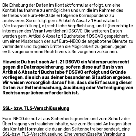
Die Erhebung der Daten im Kontaktformular erfolgt, um eine
Kontaktaufnahme zu ermöglichen und um die im Rahmen des
Betriebs von Euro-NECO.de erfolgende Korrespondenz zu
archivieren. Sie erfolgt gem. Artikel 6 Absatz 1 Buchstabe b
(Vertragserfüllung), c (rechtliche Verpflichtung) und f (berechtigte
Interessen des Verantwortlichen) DSGVO. Die weiteren Daten
werden gem. Artikel 6 Absatz 1 Buchstabe f DSGVO gespeichert,
um einen Missbrauch der auf Euro-NECO.de angebotene Dienste zu
verhindern und zugleich Dritten die Möglichkeit zu geben, gegen
evtl. vorgenommene Rechtsverstöße vorgehen zu können.
Hinweis: Du hast nach Art. 21 DSGVO ein Widerspruchsrecht
gegen die Datenspeicherung, sofern diese auf Basis von
Artikel 6 Absatz 1 Buchstabe f DSGVO erfolgt und Gründe
vorliegen, die sich aus deiner besonderen Situation ergeben.
Wir weisen vorsorglich darauf hin, dass die Erfassung dieser
Daten zur Geltendmachung, Ausübung oder Verteidigung von
Rechtsansprüchen erforderlich ist.
SSL- bzw. TLS-Verschlüsselung
Euro-NECO.de nutzt aus Sicherheitsgründen und zum Schutz der
Übertragung vertraulicher Inhalte, wie zum Beispiel Anfragen über
das Kontaktformular, die du an den Seitenbetreiber sendest, eine
SSL-bzw. TLS-Verschlüsselung. Eine verschlüsselte Verbindung