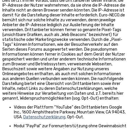
Dies setzt immer voraus, dass die Drittanbieter dieser Inhalte, die
IP-Adresse der Nutzer wahrnehmen, da sie ohne die IP-Adresse die
Inhalte nicht an deren Browser senden könnten. Die IP-Adresse ist
damit für die Darstellung dieser Inhalte erforderlich. Euro-NECO.de
bemüht sich nur solche Inhalte zu verwenden, deren jeweilige
Anbieter die IP-Adresse lediglich zur Auslieferung der Inhalte
verwenden. Drittanbieter können ferner so genannte Pixel-Tags
(unsichtbare Grafiken, auch als „Web Beacons“ bezeichnet) für
statistische oder Marketingzwecke verwenden. Durch die „Pixel-
Tags“ können Informationen, wie der Besucherverkehr auf den
Seiten dieses Forums ausgewertet werden. Die pseudonymen
Informationen können ferner in Cookies auf dem Gerät der Nutzer
gespeichert werden und unter anderem technische Informationen
zum Browser und Betriebssystem, verweisende Webseiten,
Besuchszeit sowie weitere Angaben zur Nutzung unseres
Onlineangebotes enthalten, als auch mit solchen Informationen
aus anderen Quellen verbunden werden können. Die nachfolgende
Darstellung bietet eine Übersicht von Drittanbietern sowie ihrer
Inhalte, nebst Links zu deren Datenschutzerklärungen, welche
weitere Hinweise zur Verarbeitung von Daten und, z.T. bereits hier
genannt, Widerspruchsmöglichkeiten (sog. Opt-Out) enthalten:
Videos der Plattform “YouTube” des Drittanbieters Google
Inc., 1600 Amphitheatre Parkway, Mountain View, CA 94043,
USA.
Datenschutzerklärung
, Opt-Out.
Modul "PayPal" zur Forenunterstützung ohne Gewinnabsicht