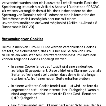
verwendet wurden oder ein Hausverbot erteilt wurde. Basis der
Speicherung ist auch hier Artikel 6 Absatz 1 Buchstabe f DSGVO.
Wir weisen vorsorglich darauf hin, dass insbesondere bei der
Sperrung von Domains oder IP-Adressen eine Information der
Betroffenen meist unmöglich oder nur mit einem
unverhältnismäßigen Aufwand möglich ist (Artikel 14 Absatz 5
Buchstabe b DSGVO).
Verwendung von Cookies
Beim Besuch von Euro-NECO.de werden verschiedene Cookies
erstellt, die sicherstellen, dass du über alle Seiten von Euro-
NECO.de ein konsistentes Benutzererlebnis hast. Im Einzelnen
können folgende Cookies angelegt werden:
In einem Cookie (endet auf _sid) wird eine eindeutige,
zufällige ID gespeichert. Diese bildet eine Klammer über alle
Seitenaufrufe und stellt sicher, dass deine Einstellungen
etc. beim Aufruf einer neuen Seite erhalten bleiben.
In einem weiteren Cookie (endet auf _u) wird - sofern du
angemeldet bist - deine interne User-ID abgelegt. Wenn du
nicht angemeldet bist, ist hier die ID des Gast-Benuters
(i.d.R. 1) abgelegt.
Ein Cookie (endet auf _k) speichert einen Schlüssel, der für