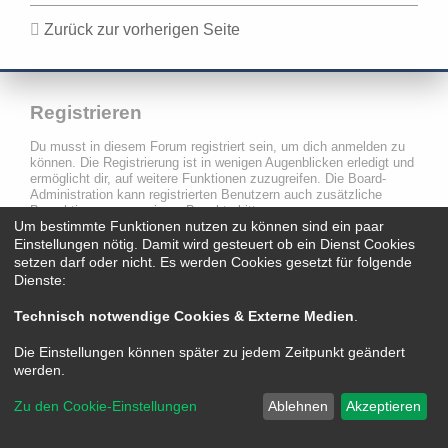
Zurück zur vorherigen Seite
Registrieren
Du musst in diesem Forum registriert sein, um dich anmelden zu
können. Die Registrierung ist in wenigen Augenblicken erledigt und
ermöglicht dir, auf weitere Funktionen zuzugreifen. Die Board-
Administration kann registrierten Benutzern auch zusätzliche
Berechtigungen zuweisen. Beachte bitte unsere
Um bestimmte Funktionen nutzen zu können sind ein paar
Nutzungsbedingungen und die verwandten Regelungen, bevor du
dich registrierst. Bitte beachte auch die jeweiligen Forenregeln,
Einstellungen nötig. Damit wird gesteuert ob ein Dienst Cookies
wenn du dich in diesem Board bewegst.
setzen darf oder nicht. Es werden Cookies gesetzt für folgende
Dienste:
Nutzungsbedingungen
|
Datenschutzerklärung
Technisch notwendige Cookies & Externe Medien
.
Registrieren
Die Einstellungen können später zu jedem Zeitpunkt geändert
werden.
Zu den Cookie-Einstellungen
Ablehnen
Akzeptieren