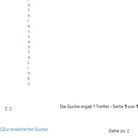
n
t
e
r
e
s
s
a
n
t
e
L
i
n
k
s
Die Suche ergab 1 Treffer • Seite
1
von
1
Zur erweiterten Suche
Gehe zu