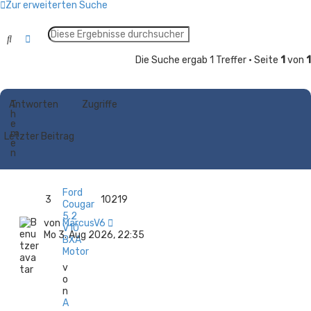
Zur erweiterten Suche
Suche
Erweiterte Suche
Die Suche ergab 1 Treffer • Seite
1
von
1
Antworten
T
Zugriffe
h
e
m
Letzter Beitrag
e
n
Ford
3
10219
Cougar
5.2
von
MarcusV6
V10
Mo 3. Aug 2026, 22:35
BXA
Motor
v
o
n
A