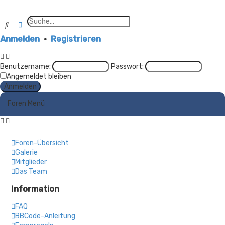
Suche
Erweiterte Suche
Anmelden
•
Registrieren
Benutzername:
Passwort:
Angemeldet bleiben
Foren Menü
Foren-Übersicht
Galerie
Mitglieder
Das Team
Information
FAQ
BBCode-Anleitung