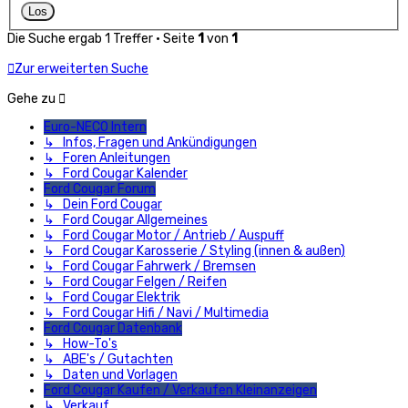
Die Suche ergab 1 Treffer • Seite
1
von
1
Zur erweiterten Suche
Gehe zu
Euro-NECO Intern
↳ Infos, Fragen und Ankündigungen
↳ Foren Anleitungen
↳ Ford Cougar Kalender
Ford Cougar Forum
↳ Dein Ford Cougar
↳ Ford Cougar Allgemeines
↳ Ford Cougar Motor / Antrieb / Auspuff
↳ Ford Cougar Karosserie / Styling (innen & außen)
↳ Ford Cougar Fahrwerk / Bremsen
↳ Ford Cougar Felgen / Reifen
↳ Ford Cougar Elektrik
↳ Ford Cougar Hifi / Navi / Multimedia
Ford Cougar Datenbank
↳ How-To's
↳ ABE's / Gutachten
↳ Daten und Vorlagen
Ford Cougar Kaufen / Verkaufen Kleinanzeigen
↳ Verkauf