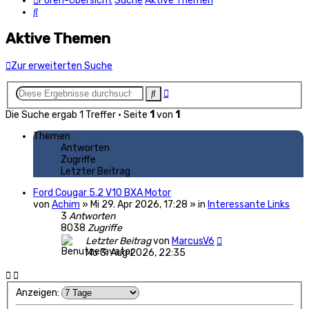
Foren-Übersicht
Suche
Aktive Themen
Suche
Aktive Themen
Zur erweiterten Suche
Erweiterte
Suche
Suche
Die Suche ergab 1 Treffer • Seite
1
von
1
Themen
Antworten
Zugriffe
Letzter Beitrag
Ford Cougar 5.2 V10 BXA Motor
von
Achim
» Mi 29. Apr 2026, 17:28 » in
Interessante Links
3
Antworten
8038
Zugriffe
Letzter Beitrag
von
MarcusV6
Mo 3. Aug 2026, 22:35
Anzeigen: