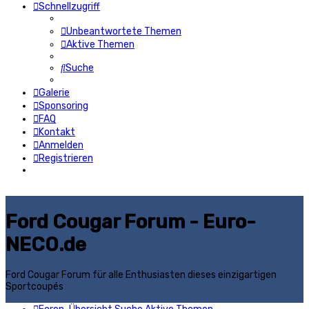
Schnellzugriff
Unbeantwortete Themen
Aktive Themen
Suche
Galerie
Sponsoring
FAQ
Kontakt
Anmelden
Registrieren
Ford Cougar Forum - Euro-
NECO.de
Ford Cougar Forum für alle Enthusiasten dieses einzigartigen
Sportcoupés