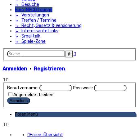
↳ Gesuche
Euro-NECO Lounge
↳ Vorstellungen
↳ Treffen / Termine
↳ Recht, Gesetz & Versicherung
↳ Interessante Links
↳ Smalltalk
↳ Spiele-Zone
Erweiterte
Suche
Suche
Anmelden
•
Registrieren
Benutzername:
Passwort:
Angemeldet bleiben
Foren Menü
Foren-Übersicht