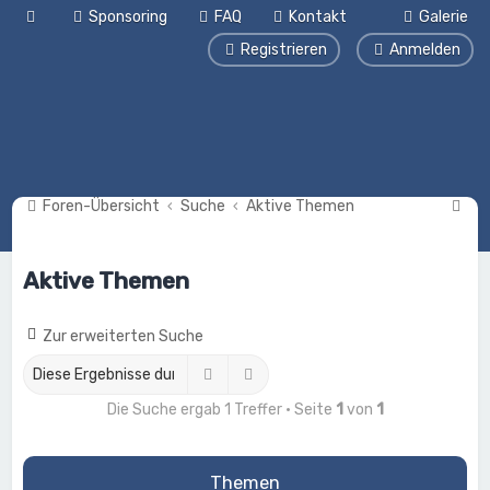
Sponsoring
FAQ
Kontakt
Galerie
Registrieren
Anmelden
S
Foren-Übersicht
Suche
Aktive Themen
u
c
Aktive Themen
h
e
Zur erweiterten Suche
Suche
Erweiterte Suche
Die Suche ergab 1 Treffer • Seite
1
von
1
Themen