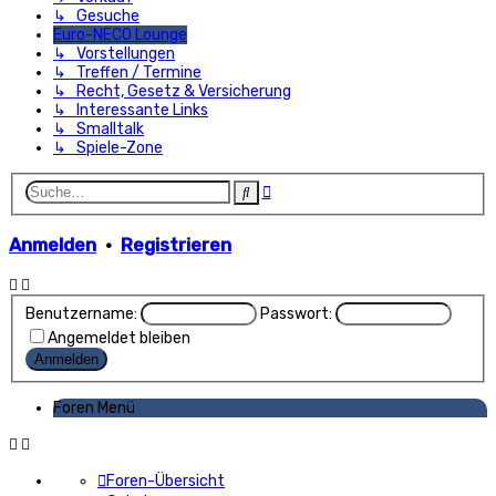
↳ Gesuche
Euro-NECO Lounge
↳ Vorstellungen
↳ Treffen / Termine
↳ Recht, Gesetz & Versicherung
↳ Interessante Links
↳ Smalltalk
↳ Spiele-Zone
Erweiterte
Suche
Suche
Anmelden
•
Registrieren
Benutzername:
Passwort:
Angemeldet bleiben
Foren Menü
Foren-Übersicht