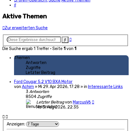
Foren-Übersicht
Suche
Aktive Themen
Suche
Aktive Themen
Zur erweiterten Suche
Erweiterte
Suche
Suche
Die Suche ergab 1 Treffer • Seite
1
von
1
Themen
Antworten
Zugriffe
Letzter Beitrag
Ford Cougar 5.2 V10 BXA Motor
von
Achim
» Mi 29. Apr 2026, 17:28 » in
Interessante Links
3
Antworten
8504
Zugriffe
Letzter Beitrag
von
MarcusV6
Mo 3. Aug 2026, 22:35
Anzeigen: