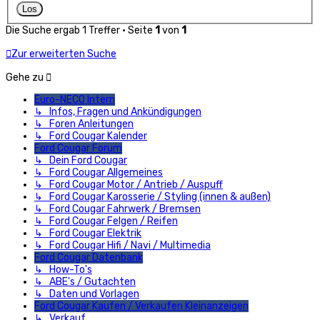
Die Suche ergab 1 Treffer • Seite
1
von
1
Zur erweiterten Suche
Gehe zu
Euro-NECO Intern
↳ Infos, Fragen und Ankündigungen
↳ Foren Anleitungen
↳ Ford Cougar Kalender
Ford Cougar Forum
↳ Dein Ford Cougar
↳ Ford Cougar Allgemeines
↳ Ford Cougar Motor / Antrieb / Auspuff
↳ Ford Cougar Karosserie / Styling (innen & außen)
↳ Ford Cougar Fahrwerk / Bremsen
↳ Ford Cougar Felgen / Reifen
↳ Ford Cougar Elektrik
↳ Ford Cougar Hifi / Navi / Multimedia
Ford Cougar Datenbank
↳ How-To's
↳ ABE's / Gutachten
↳ Daten und Vorlagen
Ford Cougar Kaufen / Verkaufen Kleinanzeigen
↳ Verkauf