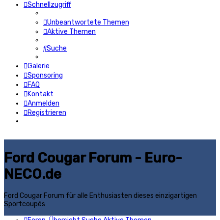
Schnellzugriff
Unbeantwortete Themen
Aktive Themen
Suche
Galerie
Sponsoring
FAQ
Kontakt
Anmelden
Registrieren
Ford Cougar Forum - Euro-
NECO.de
Ford Cougar Forum für alle Enthusiasten dieses einzigartigen
Sportcoupés