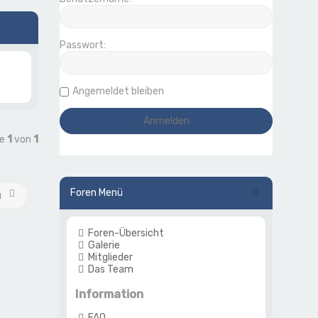
Passwort:
Angemeldet bleiben
te
1
von
1
Foren Menü
u
Foren-Übersicht
Galerie
Mitglieder
Das Team
Information
FAQ