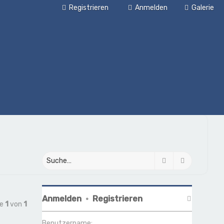
Registrieren
Anmelden
Galerie
Suche
Erweiterte
Anmelden
•
Registrieren
te
1
von
1
Benutzername: