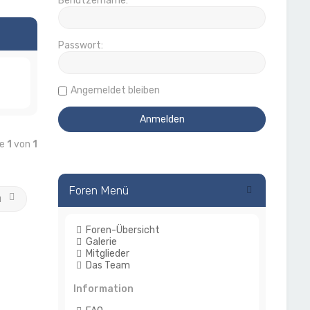
Benutzername:
Passwort:
Angemeldet bleiben
te
1
von
1
Foren Menü
u
Foren-Übersicht
Galerie
Mitglieder
Das Team
Information