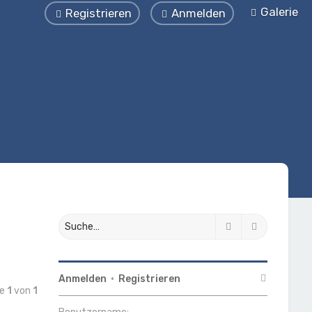
Galerie
Registrieren
Anmelden
Suche
Erweiterte
Anmelden
•
Registrieren
te
1
von
1