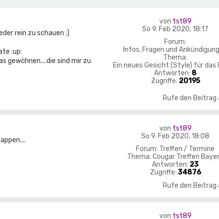
von
tst89
So 9. Feb 2020, 18:17
eder rein zu schauen ;)
Forum:
Infos, Fragen und Ankündigun
te :up:
Thema:
s gewöhnen....die sind mir zu
Ein neues Gesicht (Style) für das
Antworten:
8
Zugriffe:
20195
Rufe den Beitrag
von
tst89
So 9. Feb 2020, 18:08
appen....
Forum:
Treffen / Termine
Thema:
Cougar Treffen Baye
Antworten:
23
Zugriffe:
34876
Rufe den Beitrag
von
tst89