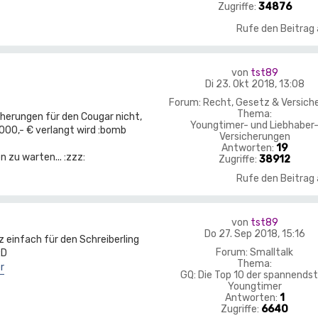
Zugriffe:
34876
Rufe den Beitrag
von
tst89
Di 23. Okt 2018, 13:08
Forum:
Recht, Gesetz & Versich
Thema:
cherungen für den Cougar nicht,
Youngtimer- und Liebhaber
000,- € verlangt wird :bomb
Versicherungen
Antworten:
19
 zu warten... :zzz:
Zugriffe:
38912
Rufe den Beitrag
von
tst89
Do 27. Sep 2018, 15:16
z einfach für den Schreiberling
Forum:
Smalltalk
Thema:
r
GQ: Die Top 10 der spannends
Youngtimer
Antworten:
1
Zugriffe:
6640