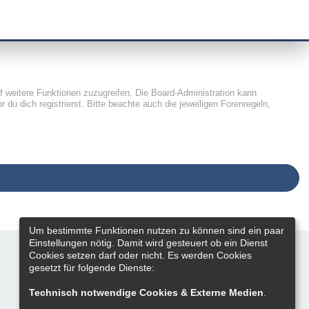
uf weitere Funktionen zuzugreifen. Die Board-Administration kann
u dich registrierst. Bitte beachte auch die jeweiligen Forenregeln,
Um bestimmte Funktionen nutzen zu können sind ein paar
Einstellungen nötig. Damit wird gesteuert ob ein Dienst
Cookies setzen darf oder nicht. Es werden Cookies
gesetzt für folgende Dienste:
Technisch notwendige Cookies & Externe Medien
.