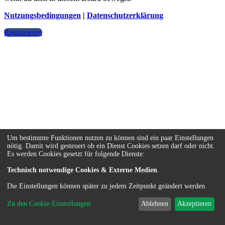
Nutzungsbedingungen
|
Datenschutzerklärung
Registrieren
Um bestimmte Funktionen nutzen zu können sind ein paar Einstellungen
nötig. Damit wird gesteuert ob ein Dienst Cookies setzen darf oder nicht.
Es werden Cookies gesetzt für folgende Dienste:
Technisch notwendige Cookies & Externe Medien
.
Die Einstellungen können später zu jedem Zeitpunkt geändert werden.
Zu den Cookie-Einstellungen
Ablehnen
Akzeptieren