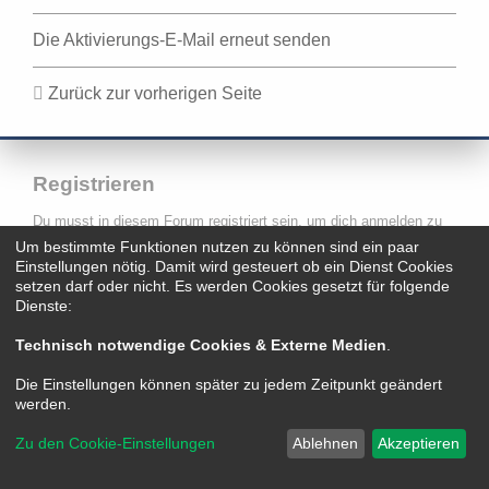
Die Aktivierungs-E-Mail erneut senden
Zurück zur vorherigen Seite
Registrieren
Du musst in diesem Forum registriert sein, um dich anmelden zu
können. Die Registrierung ist in wenigen Augenblicken erledigt und
Um bestimmte Funktionen nutzen zu können sind ein paar
ermöglicht dir, auf weitere Funktionen zuzugreifen. Die Board-
Einstellungen nötig. Damit wird gesteuert ob ein Dienst Cookies
Administration kann registrierten Benutzern auch zusätzliche
setzen darf oder nicht. Es werden Cookies gesetzt für folgende
Berechtigungen zuweisen. Beachte bitte unsere
Dienste:
Nutzungsbedingungen und die verwandten Regelungen, bevor du
dich registrierst. Bitte beachte auch die jeweiligen Forenregeln,
wenn du dich in diesem Board bewegst.
Technisch notwendige Cookies & Externe Medien
.
Nutzungsbedingungen
|
Datenschutzerklärung
Die Einstellungen können später zu jedem Zeitpunkt geändert
werden.
Registrieren
Zu den Cookie-Einstellungen
Ablehnen
Akzeptieren