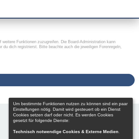
uf weitere Funktionen zuzugreifen. Die Board-Administration kann
u dich registrierst. Bitte beachte auch die jeweiligen Forenregeln,
Um bestimmte Funktionen nutzen zu können sind ein paar
Einstellungen nötig. Damit wird gesteuert ob ein Dienst
Cookies setzen darf oder nicht. Es werden Cookies
gesetzt für folgende Dienste:
Technisch notwendige Cookies & Externe Medien
.