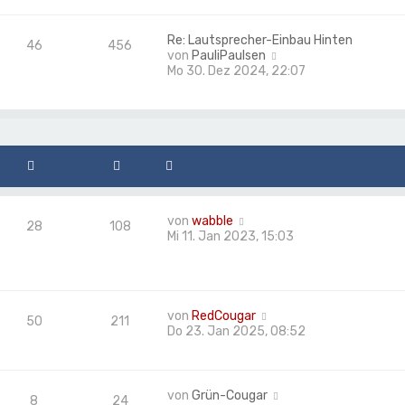
u
B
e
e
s
Re: Lautsprecher-Einbau Hinten
46
456
i
t
N
von
PauliPaulsen
t
e
e
Mo 30. Dez 2024, 22:07
r
r
u
a
B
e
g
e
s
i
t
t
e
r
r
a
B
g
e
i
N
von
wabble
t
28
108
e
Mi 11. Jan 2023, 15:03
r
u
a
e
g
s
t
e
N
von
RedCougar
50
211
r
e
Do 23. Jan 2025, 08:52
B
u
e
e
i
s
t
t
N
von
Grün-Cougar
8
24
r