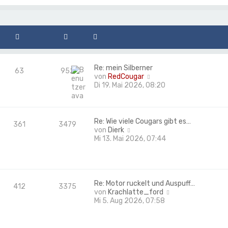
e
e
i
s
t
t
r
e
a
r
g
B
e
Re: mein Silberner
i
63
952
N
von
RedCougar
t
e
Di 19. Mai 2026, 08:20
r
u
a
e
g
s
t
Re: Wie viele Cougars gibt es…
361
3479
e
N
von
Dierk
r
e
Mi 13. Mai 2026, 07:44
B
u
e
e
i
s
t
t
r
e
Re: Motor ruckelt und Auspuff…
412
3375
a
r
N
von
Krachlatte_ford
g
B
e
Mi 5. Aug 2026, 07:58
e
u
i
e
t
s