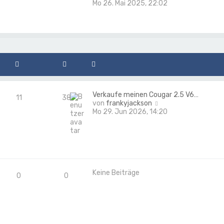
e
e
Mo 26. Mai 2025, 22:02
a
r
u
g
B
e
e
s
i
t
t
e
r
r
a
B
g
e
i
t
Verkaufe meinen Cougar 2.5 V6…
r
11
38
N
von
frankyjackson
a
e
Mo 29. Jun 2026, 14:20
g
u
e
s
t
e
r
B
Keine Beiträge
0
0
e
i
t
r
a
g