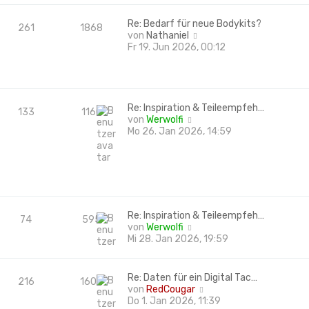
r
t
a
e
Re: Bedarf für neue Bodykits?
261
1868
g
r
N
von
Nathaniel
B
e
Fr 19. Jun 2026, 00:12
e
u
i
e
t
s
r
t
a
e
Re: Inspiration & Teileempfeh…
133
1160
g
r
N
von
Werwolfi
B
e
Mo 26. Jan 2026, 14:59
e
u
i
e
t
s
r
t
a
e
g
r
B
Re: Inspiration & Teileempfeh…
74
595
e
N
von
Werwolfi
i
e
Mi 28. Jan 2026, 19:59
t
u
r
e
a
s
Re: Daten für ein Digital Tac…
216
1606
g
t
N
von
RedCougar
e
e
Do 1. Jan 2026, 11:39
r