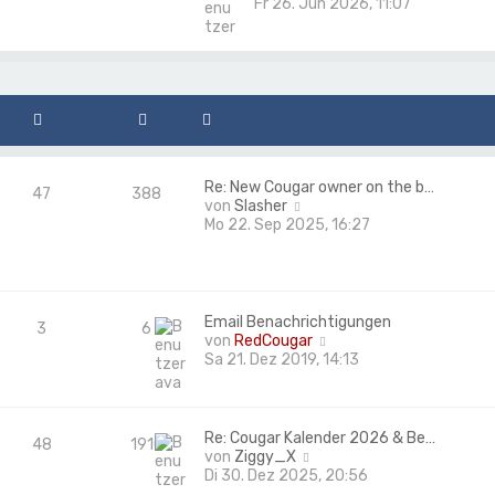
Fr 26. Jun 2026, 11:07
Re: New Cougar owner on the b…
47
388
N
von
Slasher
e
Mo 22. Sep 2025, 16:27
u
e
s
t
e
Email Benachrichtigungen
3
6
r
N
von
RedCougar
B
e
Sa 21. Dez 2019, 14:13
e
u
i
e
t
s
r
t
Re: Cougar Kalender 2026 & Be…
48
1910
a
e
N
von
Ziggy_X
g
r
e
Di 30. Dez 2025, 20:56
B
u