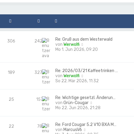
Re: Gruß aus dem Westerwald
306
2426
N
von
Werwolfi
e
Mo 1. Jun 2026, 09:20
u
e
s
t
Re: 2026/03/21 Kaffeetrinken …
189
3272
e
N
von
Werwolfi
r
e
So 22. Mär 2026, 11:32
B
u
e
e
i
s
Re: Wichtige gesetzl. Änderun…
25
157
t
t
N
von
Grün-Cougar
r
e
e
Mo 22. Jun 2026, 21:28
a
r
u
g
B
e
e
s
Re: Ford Cougar 5.2 V10 BXA M…
22
78
i
t
N
von
MarcusV6
t
e