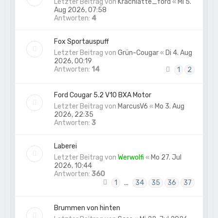
Letzter Beitrag von
Krachlatte_ford
«
Mi 5.
Aug 2026, 07:58
Antworten:
4
Fox Sportauspuff
Letzter Beitrag von
Grün-Cougar
«
Di 4. Aug
2026, 00:19
Antworten:
14
1
2
Ford Cougar 5.2 V10 BXA Motor
Letzter Beitrag von
MarcusV6
«
Mo 3. Aug
2026, 22:35
Antworten:
3
Laberei
Letzter Beitrag von
Werwolfi
«
Mo 27. Jul
2026, 10:44
Antworten:
360
1
…
34
35
36
37
Brummen von hinten