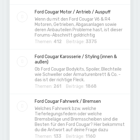
Ford Cougar Motor / Antrieb / Auspuff
Wenn du mit den Ford Cougar V6 & R4
Motoren, Getrieben, Abgasanlagen sowie
deren Anbauteilen Probleme hast, ist dieser
Forums-Abschnitt goldrichtig
Themen:
412
Beiträge:
3375
Ford Cougar Karosserie / Styling (innen &
außen)
Ob Ford Cougar Bodykits, Spoiler, Blechteile
wie Schweller oder Armaturenbrett & Co. -
das ist der richtige Fleck.
Themen:
261
Beiträge:
1868
Ford Cougar Fahrwerk / Bremsen
Welches Fahrwerk bzw. welche
Tieferlegungsfedern oder welche
Bremsbeläge und Bremsscheiben sind die
Besten für den Ford Cougar? Hier bekommst
du die Antwort auf deine Frage dazu
Themen:
133
Beiträge:
1160