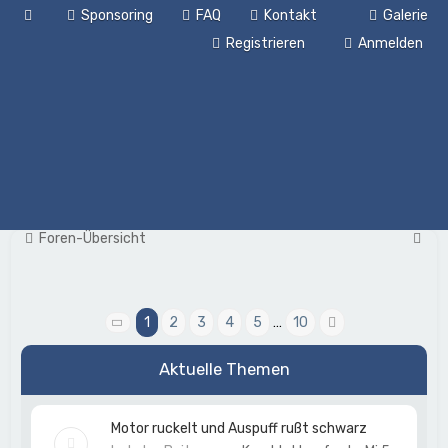
Sponsoring
FAQ
Kontakt
Galerie
Registrieren
Anmelden
S
Foren-Übersicht
u
c
h
1
2
3
4
5
…
10
Seite
1
von
10
Nächste
e
Aktuelle Themen
Motor ruckelt und Auspuff rußt schwarz