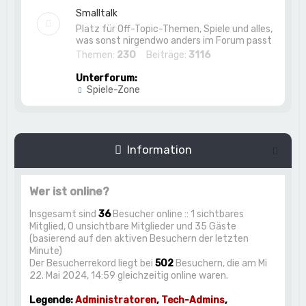
Smalltalk
Platz für Off-Topic-Themen, Spiele und alles,
was sonst nirgendwo anders im Forum passt
Themen:
230
Beiträge:
3116
Unterforum:
Spiele-Zone
Information
Wer ist online?
Insgesamt sind
36
Besucher online :: 1 sichtbares
Mitglied, 0 unsichtbare Mitglieder und 35 Gäste
(basierend auf den aktiven Besuchern der letzten
Minute)
Der Besucherrekord liegt bei
502
Besuchern, die am Mi
22. Mai 2024, 14:59 gleichzeitig online waren.
Legende:
Administratoren
,
Tech-Admins
,