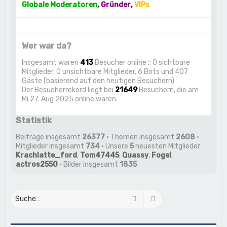
Globale Moderatoren
,
Gründer
,
VIPs
Wer war da?
Insgesamt waren
413
Besucher online :: 0 sichtbare
Mitglieder, 0 unsichtbare Mitglieder, 6 Bots und 407
Gäste (basierend auf den heutigen Besuchern)
Der Besucherrekord liegt bei
21649
Besuchern, die am
Mi 27. Aug 2025 online waren.
Statistik
Beiträge insgesamt
26377
• Themen insgesamt
2608
•
Mitglieder insgesamt
734
• Unsere
5
neuesten Mitglieder:
Krachlatte_ford
,
Tom47445
,
Quassy
,
Fogel
,
actros2550
• Bilder insgesamt
1835
Suche
Erweiterte Suche