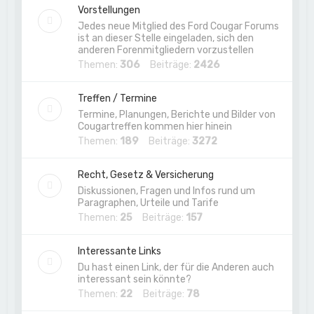
Vorstellungen
Jedes neue Mitglied des Ford Cougar Forums
ist an dieser Stelle eingeladen, sich den
anderen Forenmitgliedern vorzustellen
Themen:
306
Beiträge:
2426
Treffen / Termine
Termine, Planungen, Berichte und Bilder von
Cougartreffen kommen hier hinein
Themen:
189
Beiträge:
3272
Recht, Gesetz & Versicherung
Diskussionen, Fragen und Infos rund um
Paragraphen, Urteile und Tarife
Themen:
25
Beiträge:
157
Interessante Links
Du hast einen Link, der für die Anderen auch
interessant sein könnte?
Themen:
22
Beiträge:
78