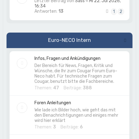
Letzter Beitrag von
Sass
«
Mi 22. Jul 2026,
16:34
Antworten:
13
1
2
Euro-NECO Intern
Infos, Fragen und Ankündigungen
Der Bereich für News, Fragen, Kritik und
Wünsche, die Ihr zum Cougar Forum Euro-
Neco habt. Für technische Fragen zum
Cougar, benutzt bitte die Fachbereiche.
Themen:
47
Beiträge:
388
Foren Anleitungen
Wie lade ich Bilder hoch, wie geht das mit
den Benachrichtigungen und einiges mehr
wird hier erklärt
Themen:
3
Beiträge:
6