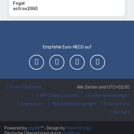
Fogel
actros2550
Empfehle Euro-NECO auf
Foren-Übersicht
Alle Zeiten sind
UTC+02:00
Alle Cookies löschen
Cookie-Einstellungen
Impressum
Nutzungsbedingungen
Datenschutz
Kontakt
Powered by
phpBB
™
• Design by
PlanetStyles
Deutsche Übersetzung durch
phpBB.de