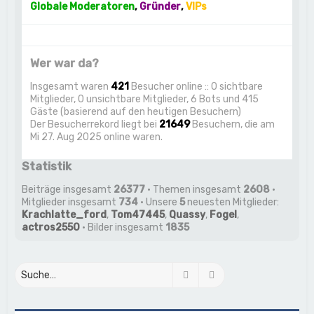
Globale Moderatoren
,
Gründer
,
VIPs
Wer war da?
Insgesamt waren
421
Besucher online :: 0 sichtbare
Mitglieder, 0 unsichtbare Mitglieder, 6 Bots und 415
Gäste (basierend auf den heutigen Besuchern)
Der Besucherrekord liegt bei
21649
Besuchern, die am
Mi 27. Aug 2025 online waren.
Statistik
Beiträge insgesamt
26377
• Themen insgesamt
2608
•
Mitglieder insgesamt
734
• Unsere
5
neuesten Mitglieder:
Krachlatte_ford
,
Tom47445
,
Quassy
,
Fogel
,
actros2550
• Bilder insgesamt
1835
Suche
Erweiterte Suche