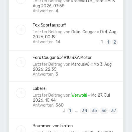
Letzter Beitrag von
Krachlatte_ford
«
Mi 5.
Aug 2026, 07:58
Antworten:
4
Fox Sportauspuff
Letzter Beitrag von
Grün-Cougar
«
Di 4. Aug
2026, 00:19
Antworten:
14
1
2
Ford Cougar 5.2 V10 BXA Motor
Letzter Beitrag von
MarcusV6
«
Mo 3. Aug
2026, 22:35
Antworten:
3
Laberei
Letzter Beitrag von
Werwolfi
«
Mo 27. Jul
2026, 10:44
Antworten:
360
1
…
34
35
36
37
Brummen von hinten