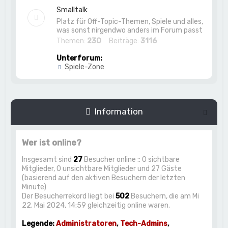
Smalltalk
Platz für Off-Topic-Themen, Spiele und alles,
was sonst nirgendwo anders im Forum passt
Themen:
230
Beiträge:
3116
Unterforum:
Spiele-Zone
Information
Wer ist online?
Insgesamt sind
27
Besucher online :: 0 sichtbare
Mitglieder, 0 unsichtbare Mitglieder und 27 Gäste
(basierend auf den aktiven Besuchern der letzten
Minute)
Der Besucherrekord liegt bei
502
Besuchern, die am Mi
22. Mai 2024, 14:59 gleichzeitig online waren.
Legende:
Administratoren
,
Tech-Admins
,