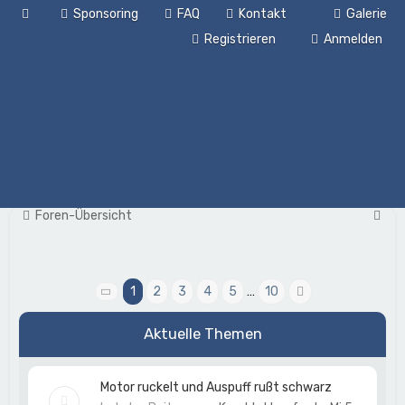
Sponsoring
FAQ
Kontakt
Galerie
Registrieren
Anmelden
S
Foren-Übersicht
u
c
h
1
2
3
4
5
…
10
Seite
1
von
10
Nächste
e
Aktuelle Themen
Motor ruckelt und Auspuff rußt schwarz