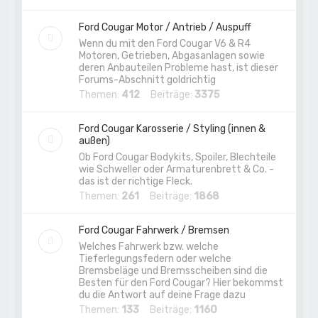
Ford Cougar Motor / Antrieb / Auspuff
Wenn du mit den Ford Cougar V6 & R4
Motoren, Getrieben, Abgasanlagen sowie
deren Anbauteilen Probleme hast, ist dieser
Forums-Abschnitt goldrichtig
Themen:
412
Beiträge:
3375
Ford Cougar Karosserie / Styling (innen &
außen)
Ob Ford Cougar Bodykits, Spoiler, Blechteile
wie Schweller oder Armaturenbrett & Co. -
das ist der richtige Fleck.
Themen:
261
Beiträge:
1868
Ford Cougar Fahrwerk / Bremsen
Welches Fahrwerk bzw. welche
Tieferlegungsfedern oder welche
Bremsbeläge und Bremsscheiben sind die
Besten für den Ford Cougar? Hier bekommst
du die Antwort auf deine Frage dazu
Themen:
133
Beiträge:
1160