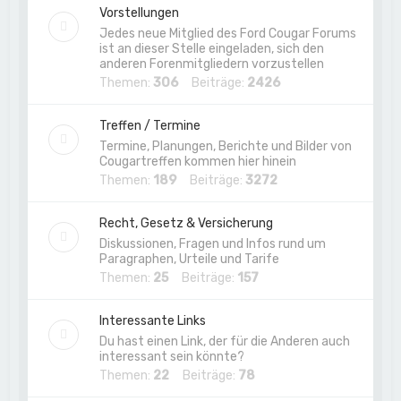
Vorstellungen
Jedes neue Mitglied des Ford Cougar Forums
ist an dieser Stelle eingeladen, sich den
anderen Forenmitgliedern vorzustellen
Themen:
306
Beiträge:
2426
Treffen / Termine
Termine, Planungen, Berichte und Bilder von
Cougartreffen kommen hier hinein
Themen:
189
Beiträge:
3272
Recht, Gesetz & Versicherung
Diskussionen, Fragen und Infos rund um
Paragraphen, Urteile und Tarife
Themen:
25
Beiträge:
157
Interessante Links
Du hast einen Link, der für die Anderen auch
interessant sein könnte?
Themen:
22
Beiträge:
78