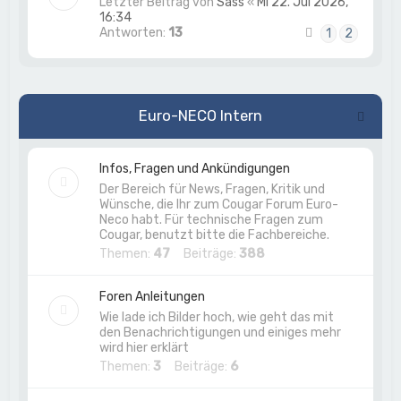
Letzter Beitrag von
Sass
«
Mi 22. Jul 2026,
16:34
Antworten:
13
1
2
Euro-NECO Intern
Infos, Fragen und Ankündigungen
Der Bereich für News, Fragen, Kritik und
Wünsche, die Ihr zum Cougar Forum Euro-
Neco habt. Für technische Fragen zum
Cougar, benutzt bitte die Fachbereiche.
Themen:
47
Beiträge:
388
Foren Anleitungen
Wie lade ich Bilder hoch, wie geht das mit
den Benachrichtigungen und einiges mehr
wird hier erklärt
Themen:
3
Beiträge:
6