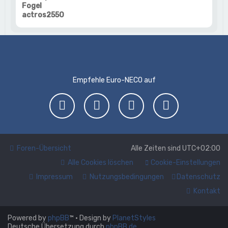
Fogel
actros2550
Empfehle Euro-NECO auf
Foren-Übersicht
Alle Zeiten sind
UTC+02:00
Alle Cookies löschen
Cookie-Einstellungen
Impressum
Nutzungsbedingungen
Datenschutz
Kontakt
Powered by
phpBB
™
• Design by
PlanetStyles
Deutsche Übersetzung durch
phpBB.de